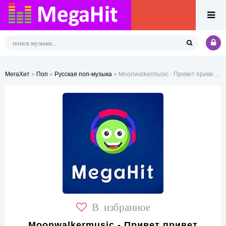
МегаХит
»
Поп
»
Русская поп-музыка
» Moonwalkermusic - Привет привет любовь моя
В избранное
Moonwalkermusic - Привет привет