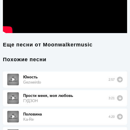
Еще песни от
Moonwalkermusic
Похожие песни
Юность
2:57
Gezweirdo
Прости меня, моя любовь
3:21
ГУДЗОН
Половина
4:20
Ka-Re