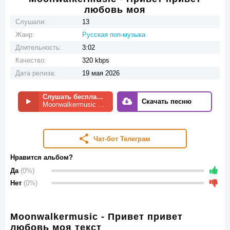
любовь моя
Слушали:
13
Жанр:
Русская поп-музыка
Длительность:
3:02
Качество:
320 kbps
Дата релиза:
19 мая 2026
Слушать бесплатно
Скачать песню
Moonwalkermusic - Привет привет любовь моя
Чат-бот Телеграм
Нравится альбом?
Да
(0%)
Нет
(0%)
Moonwalkermusic - Привет привет
любовь моя текст