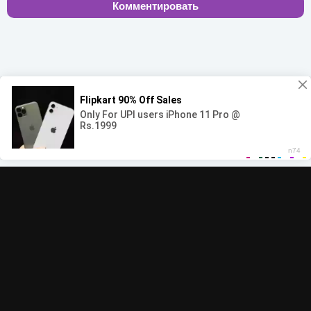
Комментировать
00:00
00:00
© 2022-2026 MegaHit.org
Обратная связь
По всем вопросам - adm.dmca@gmail.com
Скачать бесплатную музыку - mp3uk.org