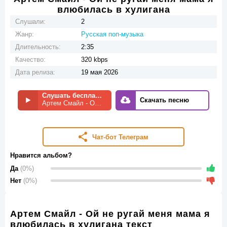
влюбилась в хулигана
Слушали:
2
Жанр:
Русская поп-музыка
Длительность:
2:35
Качество:
320 kbps
Дата релиза:
19 мая 2026
Слушать бесплатно
Скачать песню
Артем Смайл - Ой не ругай меня мама я влюбилась в хулигана
Чат-бот Телеграм
Нравится альбом?
Да
(0%)
Нет
(0%)
Артем Смайл - Ой не ругай меня мама я
влюбилась в хулигана текст