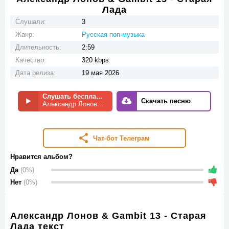
Лада
Слушали:
3
Жанр:
Русская поп-музыка
Длительность:
2:59
Качество:
320 kbps
Дата релиза:
19 мая 2026
Слушать бесплатно
Скачать песню
Александр Лонов & Gambit 13 - Старая Лада
Чат-бот Телеграм
Нравится альбом?
Да
(0%)
Нет
(0%)
Александр Лонов & Gambit 13 - Старая
Лада текст