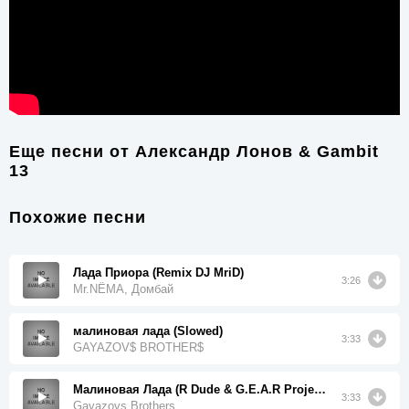
Еще песни от
Александр Лонов & Gambit
13
Похожие песни
Лада Приора (Remix DJ MriD)
3:26
Mr.NËMA, Домбай
малиновая лада (Slowed)
3:33
GAYAZOV$ BROTHER$
Малиновая Лада (R Dude & G.E.A.R Project Remix)
3:33
Gayazovs Brothers