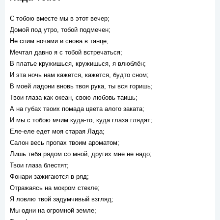
С тобою вместе мы в этот вечер;
Домой под утро, тобой подмечен;
Не спим ночами и снова в танце;
Мечтал давно я с тобой встречаться;
В платье кружишься, кружишься, я влюблён;
И эта ночь нам кажется, кажется, будто сном;
В моей ладони вновь твоя рука, ты вся горишь;
Твои глаза как океан, свою любовь таишь;
А на губах твоих помада цвета алого заката;
И мы с тобою мчим куда-то, куда глаза глядят;
Еле-еле едет моя старая Лада;
Салон весь пропах твоим ароматом;
Лишь тебя рядом со мной, других мне не надо;
Твои глаза блестят;
Фонари зажигаются в ряд;
Отражаясь на мокром стекле;
Я ловлю твой задумчивый взгляд;
Мы одни на огромной земле;