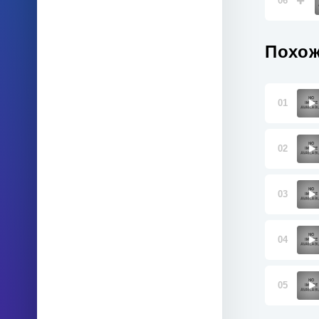
06
Похож
01
02
03
04
05