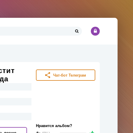
стит
Чат-бот Телеграм
да
Нравится альбом?
ть песню