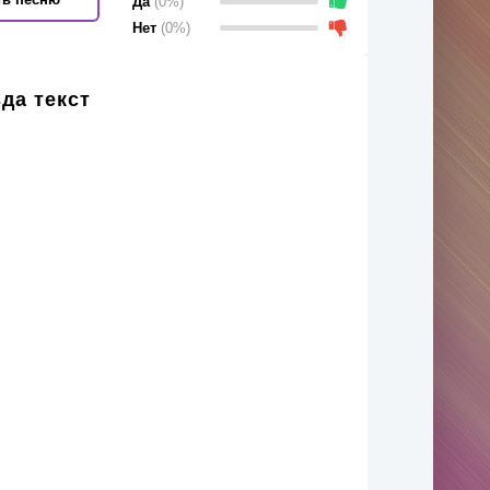
Да
(0%)
Нет
(0%)
зда текст