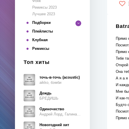
Фонк
Ремиксы 2023
Лучшее 2023
Подборки
Batr
Плейлисты
Прямо н
Клубная
Посмот
Ремиксы
Прямо н
Тебе т
Топ хиты
Открой 
Она теб
точь-в-точь (acoustic)
А я а я
aikko, бэмби
И кажд
Мне бы 
Дождь
И как-т
БРЕДИШЬ
Будто с
Одиночество
Посмот
Андрей Лорд, Галина Ветошкина
Прямо н
Новогодний хит