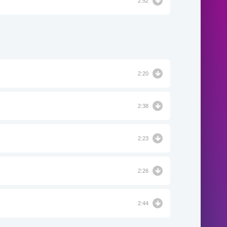
2:52
2:20
2:38
2:23
2:26
2:44