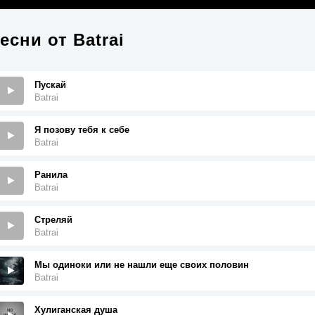
есни от
Batrai
Пускай
Batrai
Я позову тебя к себе
Batrai
Ранила
Batrai
Стреляй
Batrai
Мы одиноки или не нашли еще своих половин
Batrai
Хулиганская душа