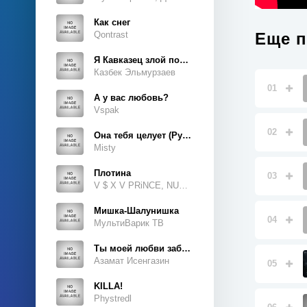
Как снег
Qontrast
Еще п
Я Кавказец злой породы
Казбек Эльмурзаев
01
А у вас любовь?
Vspak
02
Она тебя целует (Руки Вверх Cover)
Misty
Плотина
03
V $ X V PRiNCE, NUKOW
Мишка-Шалунишка
04
МультиВарик ТВ
Ты моей любви забытая тайна
Азамат Исенгазин
05
KILLA!
Phystredl