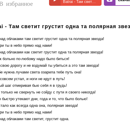
Batrai - Там светит грустит одна та полярная звезда
В избранное
ai - Там светит грустит одна та полярная зве
ад облаками там светит грустит одна та полярная звезда!
ри ты в небо прямо над нами!
ад облаками как светит грустит одна та полярная звезда!
ак больно по-любому надо было биться!
свою дорогу и не вздумай ты убиться а это там звезда!
е нужна лучами света озарила тебе путь она!
 совсем устал, и ноги не идут в путь!
ый шаг отмеривая бью себя я в грудь!
только не свернуть не сойду с пути я своего никогда!
о быстро утекают дни, года и то, что было болью!
тало как всегда одна она, полярная звезда!
ри ты в небо прямо над нами!
ад облаками там светит, грустит одна.