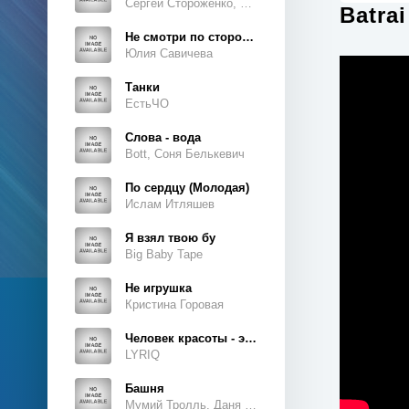
Сергей Стороженко, Люсьен
Batra
Не смотри по сторонам
Юлия Савичева
Танки
ЕстьЧО
Слова - вода
Bott, Соня Белькевич
По сердцу (Молодая)
Ислам Итляшев
Я взял твою бу
Big Baby Tape
Не игрушка
Кристина Горовая
Человек красоты - это ты, это ты, это ты
LYRIQ
Башня
Мумий Тролль, Даня Милохин