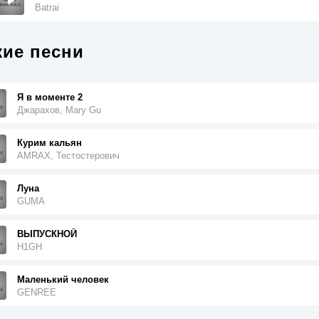
Batrai
ие песни
Я в моменте 2
Джарахов, Mary Gu
Курим кальян
AMRAX, Тестостерович
Луна
GUMA
ВЫПУСКНОЙ
H1GH
Маленький человек
GENREE