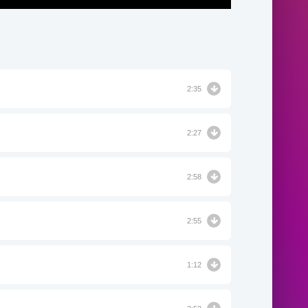
2:35
2:27
2:58
2:55
1:12