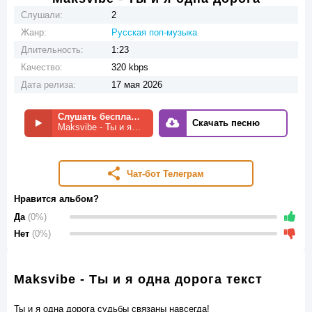
Слушали:
2
Жанр:
Русская поп-музыка
Длительность:
1:23
Качество:
320 kbps
Дата релиза:
17 мая 2026
Слушать бесплатно
Скачать песню
Maksvibe - Ты и я одна дорога
Чат-бот Телеграм
Нравится альбом?
Да
(0%)
Нет
(0%)
Maksvibe - Ты и я одна дорога текст
Ты и я одна дорога судьбы связаны навсегда!