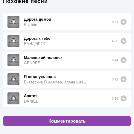
Похожие песни
Дорога домой
3:34
Bakhtin
Дорога к тебе
4:00
БАНД'ЭРОС
Маленький человек
2:44
GENREE
Я останусь одна
3:12
Екатерина Яшникова, алёна швец.
Апатия
3:18
DANIEL
Комментировать