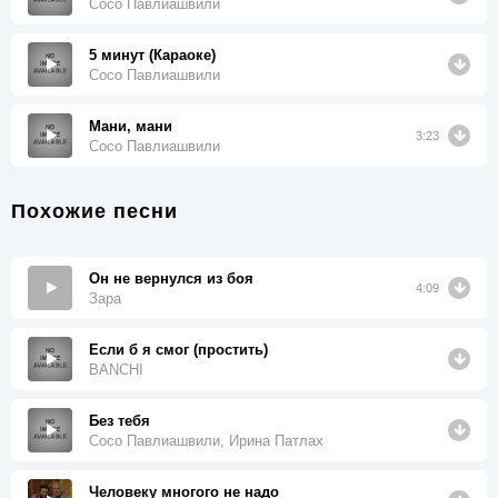
Сосо Павлиашвили
5 минут (Караоке)
Сосо Павлиашвили
Мани, мани
3:23
Сосо Павлиашвили
Похожие песни
Он не вернулся из боя
4:09
Зара
Если б я смог (простить)
BANCHI
Без тебя
Сосо Павлиашвили, Ирина Патлах
Человеку многого не надо