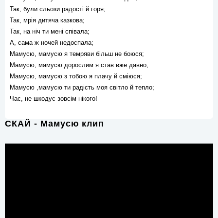
Так, були сльози радості й горя;
Так, мрія дитяча казкова;
Так, на ніч ти мені співала;
А, сама ж ночей недоспала;
Мамусю, мамусю я темряви більш не боюся;
Мамусю, мамусю дорослим я став вже давно;
Мамусю, мамусю з тобою я плачу й сміюся;
Мамусю ,мамусю ти радість моя світло й тепло;
Час, не шкодує зовсім нікого!
СКАЙ - Мамусю клип