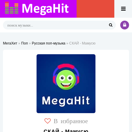
МегаХит
»
Поп
»
Русская поп-музыка
» СКАЙ - Мамусю
В избранное
СКАЙ - Мамусю