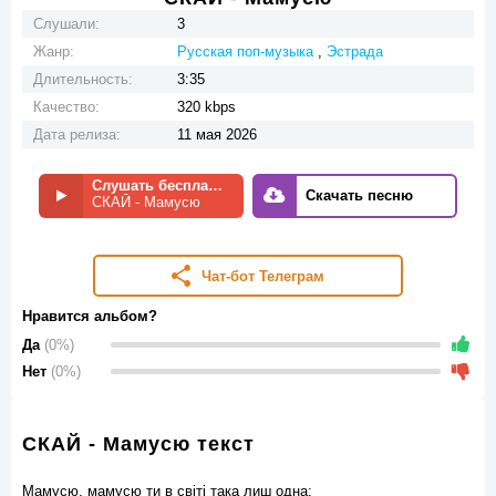
Слушали:
3
Жанр:
Русская поп-музыка
,
Эстрада
Длительность:
3:35
Качество:
320 kbps
Дата релиза:
11 мая 2026
Слушать бесплатно
Скачать песню
СКАЙ - Мамусю
Чат-бот Телеграм
Нравится альбом?
Да
(0%)
Нет
(0%)
СКАЙ - Мамусю текст
Мамусю, мамусю ти в світі така лиш одна;