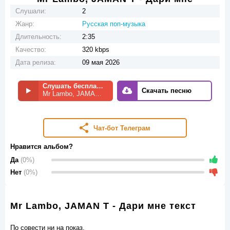
Слушали:
2
Жанр:
Русская поп-музыка
Длительность:
2:35
Качество:
320 kbps
Дата релиза:
09 мая 2026
Слушать бесплатно
Скачать песню
Mr Lambo, JAMAN T - Дари мне
Чат-бот Телеграм
Нравится альбом?
Да
(0%)
Нет
(0%)
Mr Lambo, JAMAN T - Дари мне текст
По совести ни на показ.