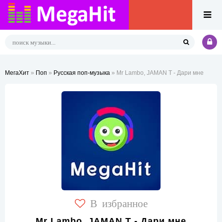
МегаХит
»
Поп
»
Русская поп-музыка
» Mr Lambo, JAMAN T - Дари мне
В избранное
Mr Lambo, JAMAN T - Дари мне