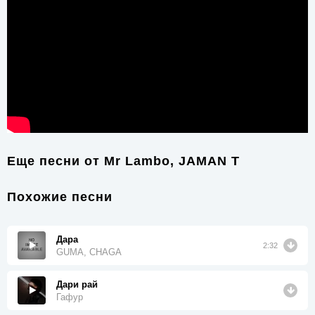
Еще песни от
Mr Lambo, JAMAN T
Похожие песни
Дара
2:32
GUMA, CHAGA
Дари рай
Гафур