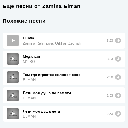
Еще песни от
Zamina Elman
Похожие песни
Dünya
3:23
Zamina Rahimova, Orkhan Zeynalli
Медальон
3:23
MY-RO
Там где играется солнце ясное
2:58
ELMAN
Лети моя душа по памяти
2:33
ELMAN
Лети моя душа лети
2:33
ELMAN