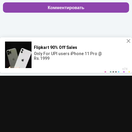
Комментировать
00:00
00:00
© 2022-2026 MegaHit.org
Обратная связь
По всем вопросам - adm.dmca@gmail.com
Скачать бесплатную музыку - mp3uk.org