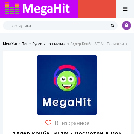
МегаХит
»
Поп
»
Русская поп-музыка
» Адлер Коцба, ST1M - Посмотри в мои глаза
В избранное
Адлер Коцба, ST1M - Посмотри в мои