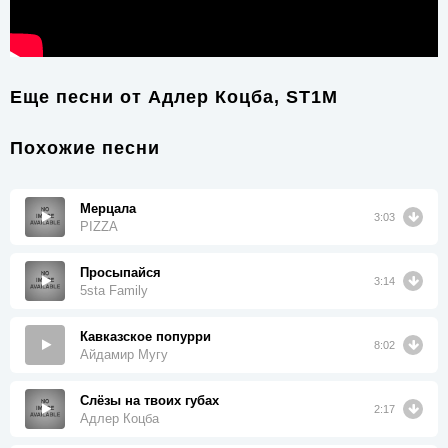
Еще песни от
Адлер Коцба, ST1M
Похожие песни
Мерцала
3:03
PIZZA
Просыпайся
3:14
5sta Family
Кавказское попурри
8:02
Айдамир Мугу
Слёзы на твоих губах
2:17
Адлер Коцба