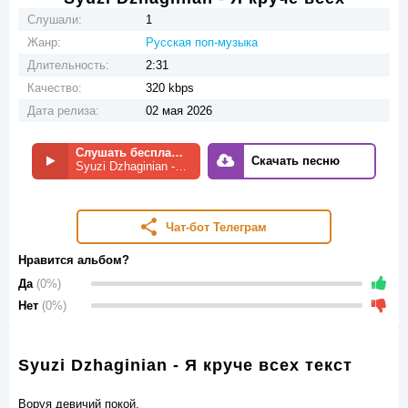
Слушали:
1
Жанр:
Русская поп-музыка
Длительность:
2:31
Качество:
320 kbps
Дата релиза:
02 мая 2026
Слушать бесплатно
Скачать песню
Syuzi Dzhaginian - Я круче всех
Чат-бот Телеграм
Нравится альбом?
Да
(0%)
Нет
(0%)
Syuzi Dzhaginian - Я круче всех текст
Воруя девичий покой.