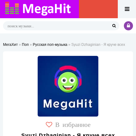
МегаХит
»
Поп
»
Русская поп-музыка
» Syuzi Dzhaginian - Я круче всех
В избранное
Syuzi Dzhaginian - Я круче всех