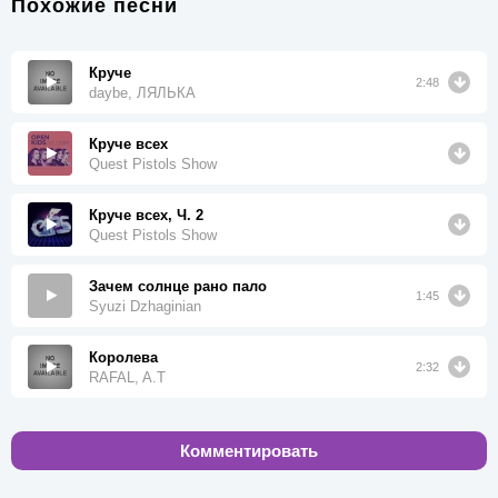
Похожие песни
Круче
2:48
daybe, ЛЯЛЬКА
Круче всех
Quest Pistols Show
Круче всех, Ч. 2
Quest Pistols Show
Зачем солнце рано пало
1:45
Syuzi Dzhaginian
Королева
2:32
RAFAL, A.T
Комментировать