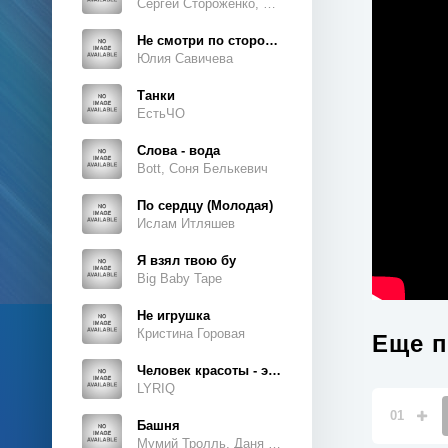
Сергей Стороженко, Люсьен
Не смотри по сторонам
Юлия Савичева
Танки
ЕстьЧО
Слова - вода
Bott, Соня Белькевич
По сердцу (Молодая)
Ислам Итляшев
Я взял твою бу
Big Baby Tape
Не игрушка
Кристина Горовая
Еще п
Человек красоты - это ты, это ты, это ты
LYRIQ
01
Башня
Мумий Тролль, Даня Милохин