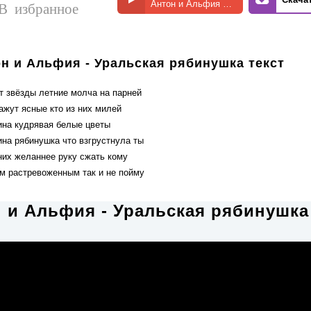
Антон и Альфия - Уральская рябинушка
В избранное
н и Альфия - Уральская рябинушка текст
т звёзды летние молча на парней
ажут ясные кто из них милей
ина кудрявая белые цветы
ина рябинушка что взгрустнула ты
них желаннее руку сжать кому
м растревоженным так и не пойму
 и Альфия - Уральская рябинушка