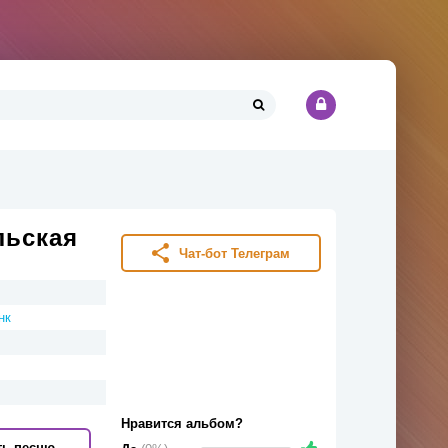
льская
Чат-бот Телеграм
нк
Нравится альбом?
ть песню