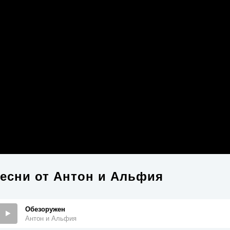
есни от
Антон и Альфия
Обезоружен
Антон и Альфия