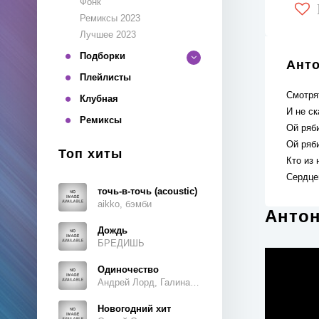
Фонк
Ремиксы 2023
Лучшее 2023
Подборки
Анто
Плейлисты
Смотря
Клубная
И не ск
Ремиксы
Ой ряб
Ой ряб
Топ хиты
Кто из 
Сердце
точь-в-точь (acoustic)
aikko, бэмби
Антон
Дождь
БРЕДИШЬ
Одиночество
Андрей Лорд, Галина Ветошкина
Новогодний хит