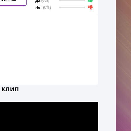
Да
(0%)
Нет
(0%)
 клип