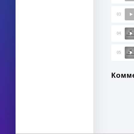
03
04
05
Комме