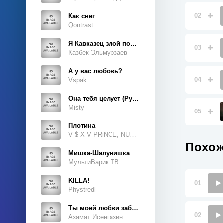
02
Как снег
Qontrast
Я Кавказец злой породы
03
Казбек Эльмурзаев
А у вас любовь?
04
Vspak
Она тебя целует (Руки Вверх Cover)
Misty
05
Плотина
V $ X V PRiNCE, NUKOW
Похож
Мишка-Шалунишка
МультиВарик ТВ
KILLA!
01
Phystredl
Ты моей любви забытая тайна
02
Азамат Исенгазин