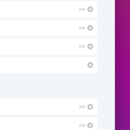
3:34
3:03
3:01
3:03
3:34