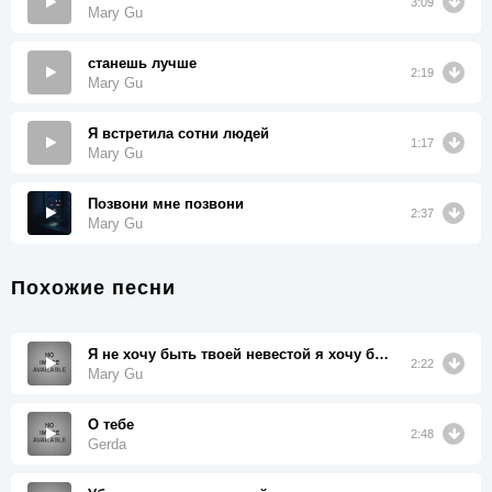
3:09
Mary Gu
станешь лучше
2:19
Mary Gu
Я встретила сотни людей
1:17
Mary Gu
Позвони мне позвони
2:37
Mary Gu
Похожие песни
Я не хочу быть твоей невестой я хочу быть богатой
2:22
Mary Gu
О тебе
2:48
Gerda