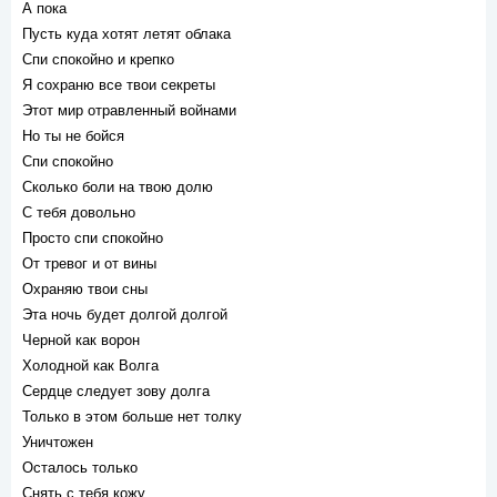
А пока
Пусть куда хотят летят облака
Спи спокойно и крепко
Я сохраню все твои секреты
Этот мир отравленный войнами
Но ты не бойся
Спи спокойно
Сколько боли на твою долю
С тебя довольно
Просто спи спокойно
От тревог и от вины
Охраняю твои сны
Эта ночь будет долгой долгой
Черной как ворон
Холодной как Волга
Сердце следует зову долга
Только в этом больше нет толку
Уничтожен
Осталось только
Снять с тебя кожу