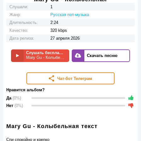
Слушали:
1
Жанр:
Русская поп-музыка
Длительность:
2:24
Качество:
320 kbps
Дата релиза:
27 апреля 2026
Слушать бесплатно
Скачать песню
Mary Gu - Колыбельная
Чат-бот Телеграм
Нравится альбом?
Да
(0%)
Нет
(0%)
Mary Gu - Колыбельная текст
Спи спокойно и крепко