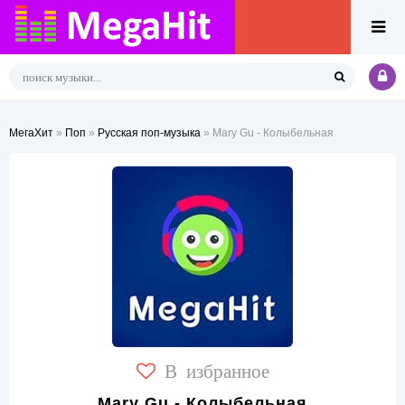
МегаХит
»
Поп
»
Русская поп-музыка
» Mary Gu - Колыбельная
В избранное
Mary Gu - Колыбельная