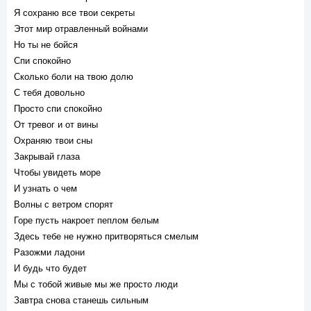
Я сохраню все твои секреты
Этот мир отравленный войнами
Но ты не бойся
Спи спокойно
Сколько боли на твою долю
С тебя довольно
Просто спи спокойно
От тревог и от вины
Охраняю твои сны
Закрывай глаза
Чтобы увидеть море
И узнать о чем
Волны с ветром спорят
Горе пусть накроет пеплом белым
Здесь тебе не нужно притворяться смелым
Разожми ладони
И будь что будет
Мы с тобой живые мы же просто люди
Завтра снова станешь сильным