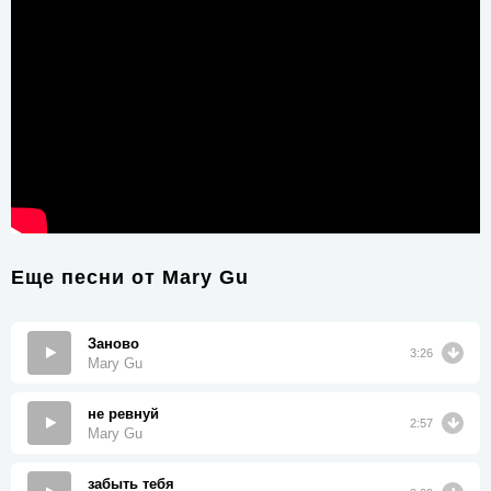
Еще песни от
Mary Gu
Заново
3:26
Mary Gu
не ревнуй
2:57
Mary Gu
забыть тебя