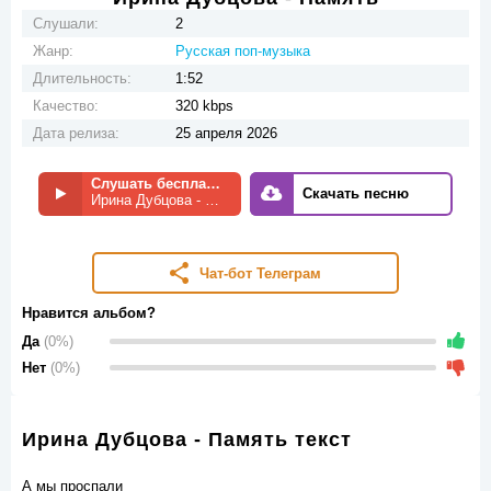
Слушали:
2
Жанр:
Русская поп-музыка
Длительность:
1:52
Качество:
320 kbps
Дата релиза:
25 апреля 2026
Слушать бесплатно
Скачать песню
Ирина Дубцова - Память
Чат-бот Телеграм
Нравится альбом?
Да
(0%)
Нет
(0%)
Ирина Дубцова - Память текст
А мы проспали