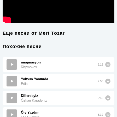
Еще песни от
Mert Tozar
Похожие песни
imajinasyon
2:12
Rhymovox
Yoksun Yanımda
2:53
Edis
Dillerdeyiz
2:42
Özkan Karadeniz
Öle Yazdım
3:32