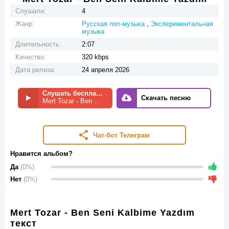
Слушали:
4
Жанр:
Русская поп-музыка
,
Экспериментальная
музыка
Длительность:
2:07
Качество:
320 kbps
Дата релиза:
24 апреля 2026
Слушать бесплатно
Скачать песню
Mert Tozar - Ben Seni Kalbime Yazdım
Чат-бот Телеграм
Нравится альбом?
Да
(0%)
Нет
(0%)
Mert Tozar - Ben Seni Kalbime Yazdım
текст