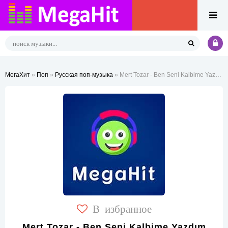
МегаХит
»
Поп
»
Русская поп-музыка
» Mert Tozar - Ben Seni Kalbime Yazdım
В избранное
Mert Tozar - Ben Seni Kalbime Yazdım