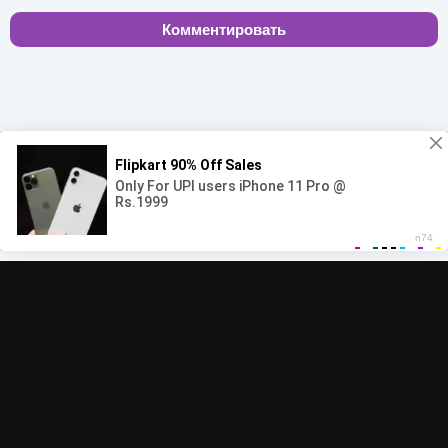
Комментировать
00:00
00:00
© 2022-2026 MegaHit.org
Обратная связь
По всем вопросам - adm.dmca@gmail.com
Скачать бесплатную музыку - mp3uk.org