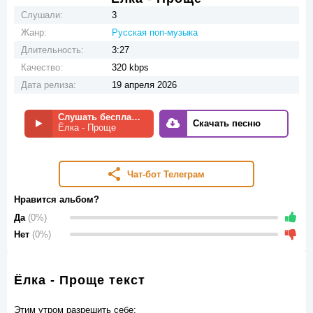
Слушали:
3
Жанр:
Русская поп-музыка
Длительность:
3:27
Качество:
320 kbps
Дата релиза:
19 апреля 2026
Слушать бесплатно
Скачать песню
Ёлка - Проще
Чат-бот Телеграм
Нравится альбом?
Да
(0%)
Нет
(0%)
Ёлка - Проще текст
Этим утром разрешить себе;