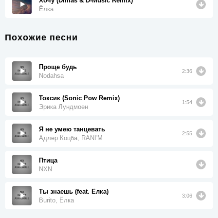
Хочу (Dimas & D-Music Remix)
Ёлка
Похожие песни
Проще будь
2:36
Nodahsa
Токсик (Sonic Pow Remix)
1:54
Эрика Лундмоен
Я не умею танцевать
2:55
Адлер Коцба, RANI'M
Птица
NXN
Ты знаешь (feat. Ёлка)
3:06
Burito, Ёлка