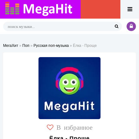
МегаХит
»
Поп
»
Русская поп-музыка
» Ёлка - Проще
В избранное
Ёлка - Проще