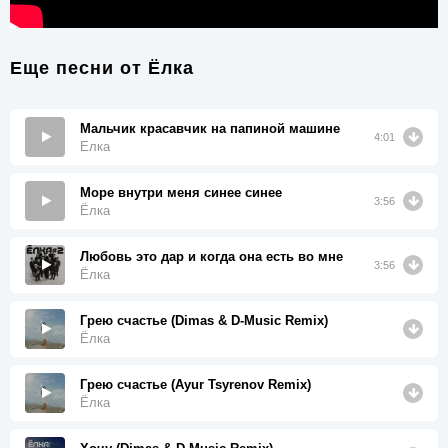
Еще песни от
Ёлка
Мальчик красавчик на папиной машине
4:01
Елка
Море внутри меня синее синее
3:56
Ёлка
Любовь это дар и когда она есть во мне
3:56
Ёлка
Грею счастье (Dimas & D-Music Remix)
Ёлка
Грею счастье (Ayur Tsyrenov Remix)
Ёлка