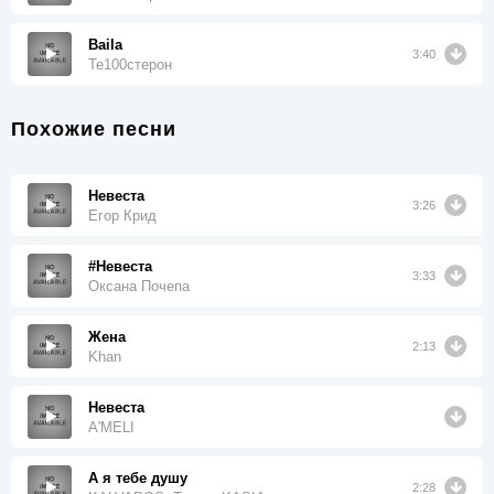
Baila
3:40
Те100стерон
Похожие песни
Невеста
3:26
Егор Крид
#Невеста
3:33
Оксана Почепа
Жена
2:13
Khan
Невеста
A'MELI
А я тебе душу
2:28