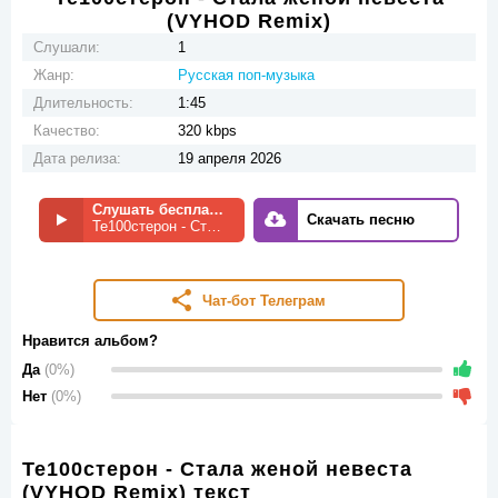
(VYHOD Remix)
Слушали:
1
Жанр:
Русская поп-музыка
Длительность:
1:45
Качество:
320 kbps
Дата релиза:
19 апреля 2026
Слушать бесплатно
Скачать песню
Те100стерон - Стала женой невеста (VYHOD Remix)
Чат-бот Телеграм
Нравится альбом?
Да
(0%)
Нет
(0%)
Те100стерон - Стала женой невеста
(VYHOD Remix) текст