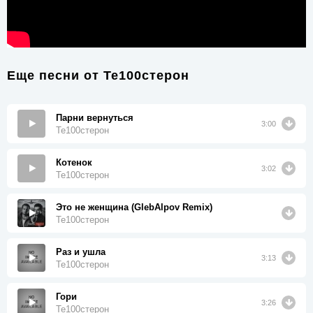
Еще песни от
Те100стерон
Парни вернуться
3:00
Те100стерон
Котенок
3:02
Те100стерон
Это не женщина (GlebAlpov Remix)
Те100стерон
Раз и ушла
3:13
Те100стерон
Гори‍
3:26
Те100стерон