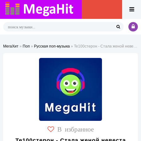
МегаХит
»
Поп
»
Русская поп-музыка
» Те100стерон - Стала женой невеста (VYHOD Remix)
В избранное
Те100стерон - Стала женой невеста