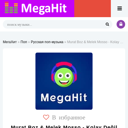
МегаХит
»
Поп
»
Русская поп-музыка
» Murat Boz & Melek Mosso - Kolay Değil
В избранное
Murat Boz & Melek Mosso - Kolay Değil