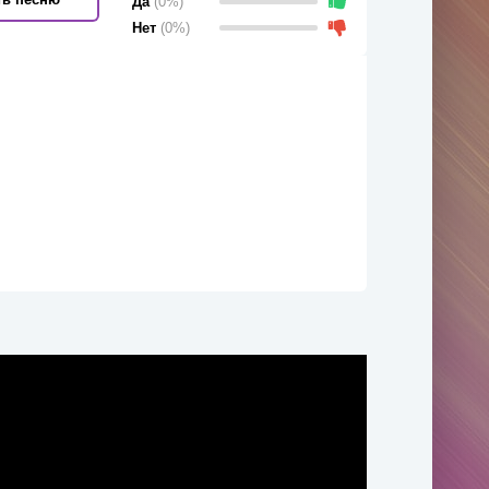
Да
(0%)
Нет
(0%)