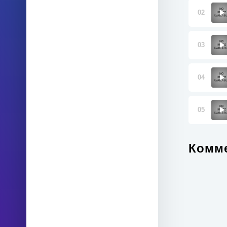
02
03
04
05
Комме