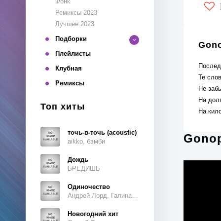
Фонк
Ремиксы 2023
Лучшее 2023
Подборки
Gono
Плейлисты
Послед
Клубная
Те слов
Ремиксы
Не забы
На долг
Топ хиты
На кило
точь-в-точь (acoustic)
Gonop
aikko, бэмби
Дождь
БРЕДИШЬ
Одиночество
Андрей Лорд, Галина Ветошкина
Новогодний хит