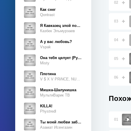
02
Как снег
Qontrast
03
Я Кавказец злой породы
Казбек Эльмурзаев
04
А у вас любовь?
Vspak
Она тебя целует (Руки Вверх Cover)
05
Misty
Плотина
06
V $ X V PRiNCE, NUKOW
Мишка-Шалунишка
МультиВарик ТВ
Похож
KILLA!
Phystredl
01
Ты моей любви забытая тайна
Азамат Исенгазин