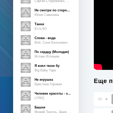
Сергей Стороженко, Люсьен
Не смотри по сторонам
Юлия Савичева
Танки
ЕстьЧО
Слова - вода
Bott, Соня Белькевич
По сердцу (Молодая)
Ислам Итляшев
Я взял твою бу
Big Baby Tape
Еще п
Не игрушка
Кристина Горовая
Человек красоты - это ты, это ты, это ты
LYRIQ
01
Башня
Мумий Тролль, Даня Милохин