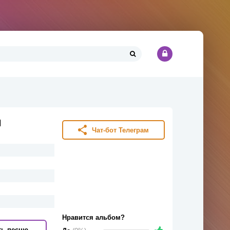
и
Чат-бот Телеграм
Нравится альбом?
ть песню