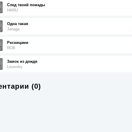
След твоей помады
HARU
Одна такая
Janaga
Ресницами
ROB
Замок из дождя
Lisovsky
нтарии (0)