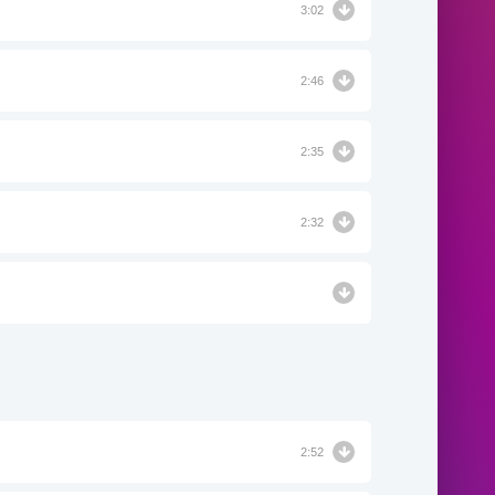
3:02
2:46
2:35
2:32
2:52