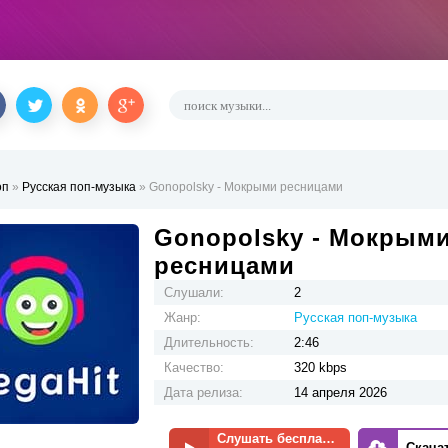
оп
»
Русская поп-музыка
» Gonopolsky - Мокрыми ресницами
Gonopolsky - Мокрым
ресницами
Слушали:
2
Жанр:
Русская поп-музыка
Длительность:
2:46
Качество:
320 kbps
Дата релиза:
14 апреля 2026
Слушать бесплатно
Скача