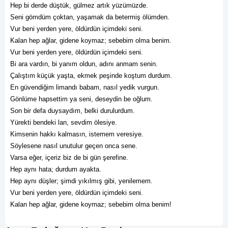
Hep bi derde düştük, gülmez artık yüzümüzde.
Seni gömdüm çoktan, yaşamak da betermiş ölümden.
Vur beni yerden yere, öldürdün içimdeki seni.
Kalan hep ağlar, gidene koymaz; sebebim olma benim.
Vur beni yerden yere, öldürdün içimdeki seni.
Bi ara vardın, bi yanım oldun, adını anmam senin.
Çalıştım küçük yaşta, ekmek peşinde koştum durdum.
En güvendiğim limandı babam, nasıl yedik vurgun.
Gönlüme hapsettim ya seni, deseydin be oğlum.
Son bir defa duysaydım, belki durulurdum.
Yürekti bendeki lan, sevdim ölesiye.
Kimsenin hakkı kalmasın, istemem veresiye.
Söylesene nasıl unutulur geçen onca sene.
Varsa eğer, içeriz biz de bi gün şerefine.
Hep aynı hata; durdum ayakta.
Hep aynı düşler; şimdi yıkılmış gibi, yenilemem.
Vur beni yerden yere, öldürdün içimdeki seni.
Kalan hep ağlar, gidene koymaz; sebebim olma benim!