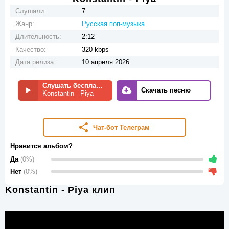
Слушали:
7
Жанр:
Русская поп-музыка
Длительность:
2:12
Качество:
320 kbps
Дата релиза:
10 апреля 2026
Слушать бесплатно
Скачать песню
Konstantin - Piya
Чат-бот Телеграм
Нравится альбом?
Да
(0%)
Нет
(0%)
Konstantin - Piya клип