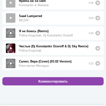
Nyama Da Se Dam
3:34
Konstantin & Mariana
Saad Lamjarred
3:54
BEZAF
Я не боюсь (Remix)
3:20
Polina Krupchak, Dj Konstantin Ozeroff
Чистые (Dj Konstantin Ozeroff & Dj Sky Remix)
Polina Krupchak
Салют, Вера (Cover) (03.02 Version)
3:22
Константин Меладзе
Комментировать