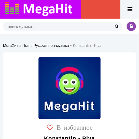
МегаХит
»
Поп
»
Русская поп-музыка
» Konstantin - Piya
В избранное
Konstantin - Piya