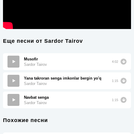
Еще песни от
Sardor Tairov
Musofir
4:02
Sardor Tairov
Yana takroran senga imkonlar bergin yo'q
1:15
Sardor Tairov
Navbat senga
1:15
Sardor Tairov
Похожие песни