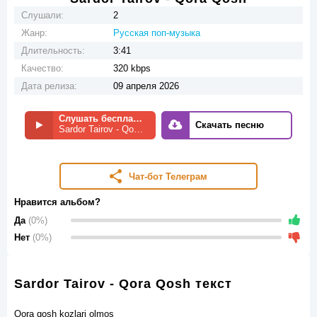
Слушали:
2
Жанр:
Русская поп-музыка
Длительность:
3:41
Качество:
320 kbps
Дата релиза:
09 апреля 2026
Слушать бесплатно
Скачать песню
Sardor Tairov - Qora Qosh
Чат-бот Телеграм
Нравится альбом?
Да
(0%)
Нет
(0%)
Sardor Tairov - Qora Qosh текст
Qora qosh kozlari olmos