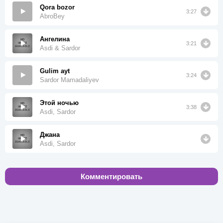
Qora bozor
3:27
AbroBey
Ангелина
3:21
Asdi & Sardor
Gulim ayt
3:24
Sardor Mamadaliyev
Этой ночью
3:38
Asdi, Sardor
Джана
Asdi, Sardor
Комментировать