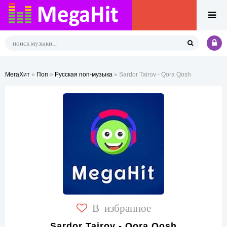
МегаХит
»
Поп
»
Русская поп-музыка
» Sardor Tairov - Qora Qosh
В избранное
Sardor Tairov - Qora Qosh