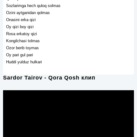
Sozlarimga hech quloq solmas
Ozini aytganidan qolmas
Onasini erka qizi
Oy qizi boy qizi
Rosa erkatoy qizi
Kongilchasi tolmas
Ozor berib toymas
Oy pari gul pari
Huddi yulduz hulkari
Sardor Tairov - Qora Qosh клип