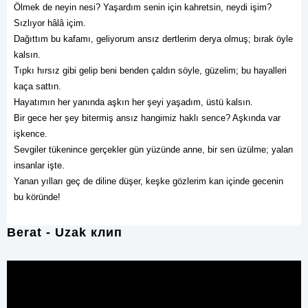
Ölmek de neyin nesi? Yaşardım senin için kahretsin, neydi işim?
Sızlıyor hâlâ içim.
Dağıttım bu kafamı, geliyorum ansız dertlerim derya olmuş; bırak öyle
kalsın.
Tıpkı hırsız gibi gelip beni benden çaldın söyle, güzelim; bu hayalleri
kaça sattın.
Hayatımın her yanında aşkın her şeyi yaşadım, üstü kalsın.
Bir gece her şey bitermiş ansız hangimiz haklı sence? Aşkında var
işkence.
Sevgiler tükenince gerçekler gün yüzünde anne, bir sen üzülme; yalan
insanlar işte.
Yanan yılları geç de diline düşer, keşke gözlerim kan içinde gecenin
bu köründe!
Berat - Uzak клип