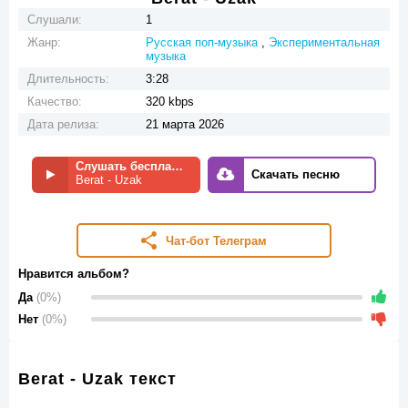
Слушали:
1
Жанр:
Русская поп-музыка
,
Экспериментальная
музыка
Длительность:
3:28
Качество:
320 kbps
Дата релиза:
21 марта 2026
Слушать бесплатно
Скачать песню
Berat - Uzak
Чат-бот Телеграм
Нравится альбом?
Да
(0%)
Нет
(0%)
Berat - Uzak текст