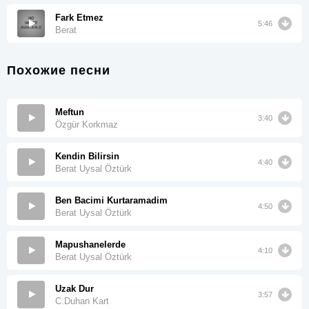
Fark Etmez
5:46
Berat
Похожие песни
Meftun
3:40
Özgür Korkmaz
Kendin Bilirsin
4:40
Berat Uysal Öztürk
Ben Bacimi Kurtaramadim
4:50
Berat Uysal Öztürk
Mapushanelerde
4:10
Berat Uysal Öztürk
Uzak Dur
3:57
C.Duhan Kart