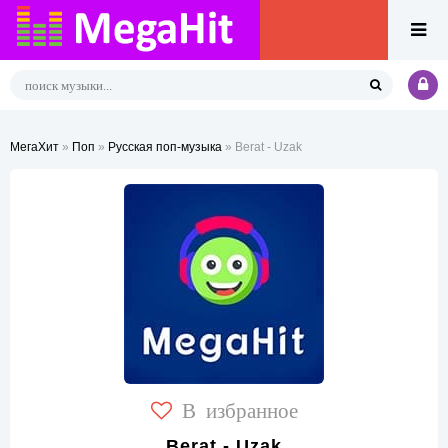
МегаХит
»
Поп
»
Русская поп-музыка
» Berat - Uzak
В избранное
Berat - Uzak