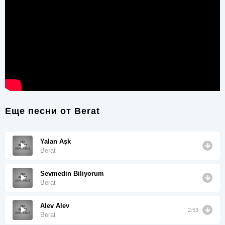
Еще песни от
Berat
Yalan Aşk
Berat
Sevmedin Biliyorum
Berat
Alev Alev
2:53
Berat