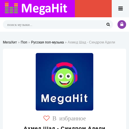
МегаХит
»
Поп
»
Русская поп-музыка
» Ахмед Шад - Синдром Адели
В избранное
Ахмед Шад - Синдром Адели