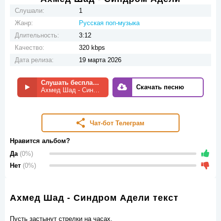
Слушали:
1
Жанр:
Русская поп-музыка
Длительность:
3:12
Качество:
320 kbps
Дата релиза:
19 марта 2026
Слушать бесплатно
Скачать песню
Ахмед Шад - Синдром Адели
Чат-бот Телеграм
Нравится альбом?
Да
(0%)
Нет
(0%)
Ахмед Шад - Синдром Адели текст
Пусть застынут стрелки на часах.