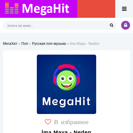
МегаХит
»
Поп
»
Русская поп-музыка
» İma Maya - Neden
В избранное
İma Maya - Neden