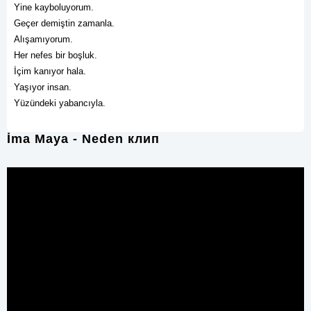
Yine kayboluyorum.
Geçer demiştin zamanla.
Alışamıyorum.
Her nefes bir boşluk.
İçim kanıyor hala.
Yaşıyor insan.
Yüzündeki yabancıyla.
İma Maya - Neden клип