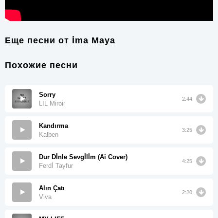
Еще песни от
İma Maya
Похожие песни
Sorry
2:44
LIL Miroir
Kandırma
3:25
Kalben
Dur Dİnle Sevgİlİm (Ai Cover)
4:25
Ferdİ Tayfur
Alın Çatı
2:20
Viva