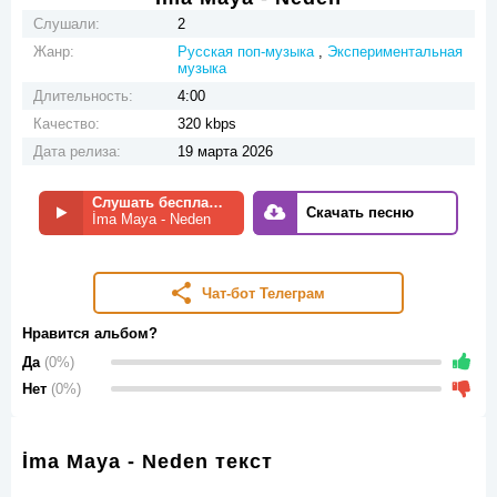
Слушали:
2
Жанр:
Русская поп-музыка
,
Экспериментальная
музыка
Длительность:
4:00
Качество:
320 kbps
Дата релиза:
19 марта 2026
Слушать бесплатно
Скачать песню
İma Maya - Neden
Чат-бот Телеграм
Нравится альбом?
Да
(0%)
Нет
(0%)
İma Maya - Neden текст