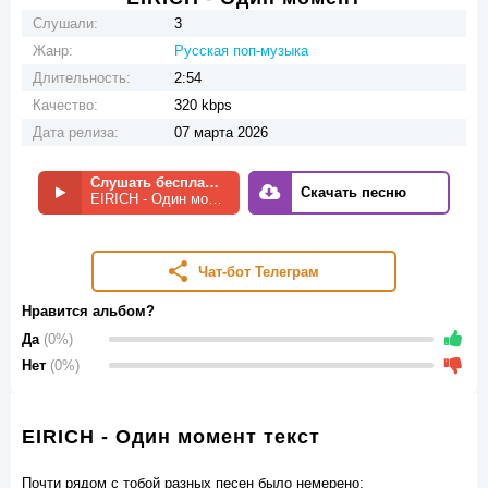
Слушали:
3
Жанр:
Русская поп-музыка
Длительность:
2:54
Качество:
320 kbps
Дата релиза:
07 марта 2026
Слушать бесплатно
Скачать песню
EIRICH - Один момент
Чат-бот Телеграм
Нравится альбом?
Да
(0%)
Нет
(0%)
EIRICH - Один момент текст
Почти рядом с тобой разных песен было немерено;