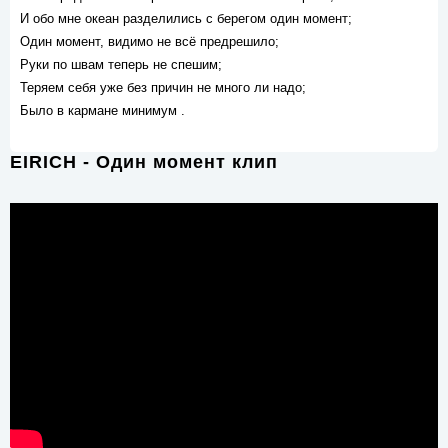
И обо мне океан разделились с берегом один момент;
Один момент, видимо не всё предрешило;
Руки по швам теперь не спешим;
Теряем себя уже без причин не много ли надо;
Было в кармане минимум .
EIRICH - Один момент клип