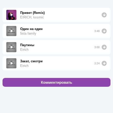
Привет (Remix)
EIRICH, kxsmic
Один на один
3:48
5sta family
Паутины
3:00
Eirich
Закат, смотри
2:24
Eirich
Комментировать