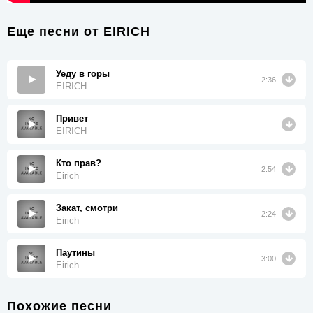
Еще песни от
EIRICH
Уеду в горы
2:36
EIRICH
Привет
EIRICH
Кто прав?
2:54
Eirich
Закат, смотри
2:24
Eirich
Паутины
3:00
Eirich
Похожие песни