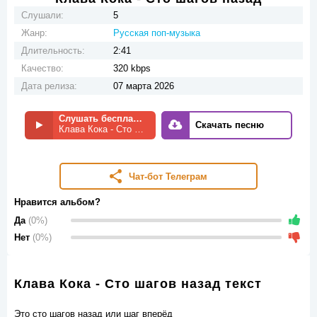
Слушали:
5
Жанр:
Русская поп-музыка
Длительность:
2:41
Качество:
320 kbps
Дата релиза:
07 марта 2026
Слушать бесплатно
Скачать песню
Клава Кока - Сто шагов назад
Чат-бот Телеграм
Нравится альбом?
Да
(0%)
Нет
(0%)
Клава Кока - Сто шагов назад текст
Это сто шагов назад или шаг вперёд