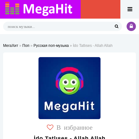
МегаХит
»
Поп
»
Русская поп-музыка
» İdo Tatlıses - Allah Allah
В избранное
İdo Tatlıses - Allah Allah