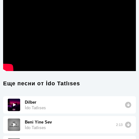
Еще песни от
İdo Tatlıses
Dilber
İdo Tatlıses
Beni Yine Sev
2:13
İdo Tatlıses