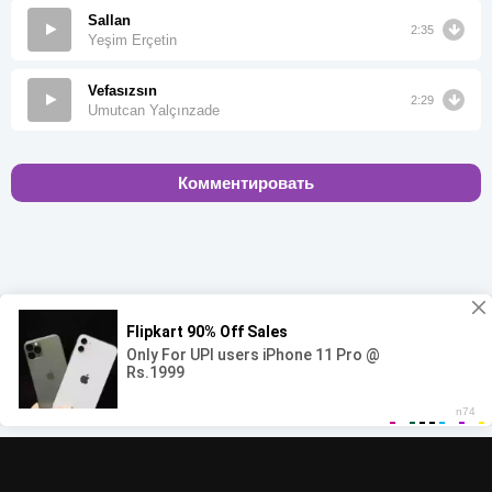
Sallan
2:35
Yeşim Erçetin
Vefasızsın
2:29
Umutcan Yalçınzade
Комментировать
00:00
00:00