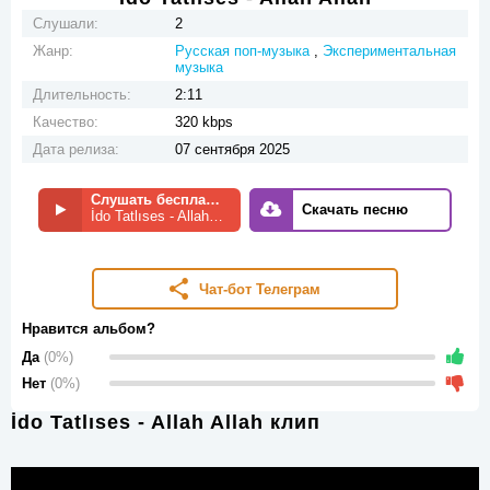
Слушали:
2
Жанр:
Русская поп-музыка
,
Экспериментальная
музыка
Длительность:
2:11
Качество:
320 kbps
Дата релиза:
07 сентября 2025
Слушать бесплатно
Скачать песню
İdo Tatlıses - Allah Allah
Чат-бот Телеграм
Нравится альбом?
Да
(0%)
Нет
(0%)
İdo Tatlıses - Allah Allah клип