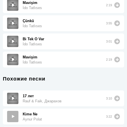
Mavişim
2:19
İdo Tatlıses
Çünkü
3:55
İdo Tatlıses
Bi Tek O Var
3:01
İdo Tatlıses
Mavişim
2:19
İdo Tatlıses
Похожие песни
17 лет
3:10
Rauf & Faik, Джарахов
Kime Ne
3:22
Aynur Polat