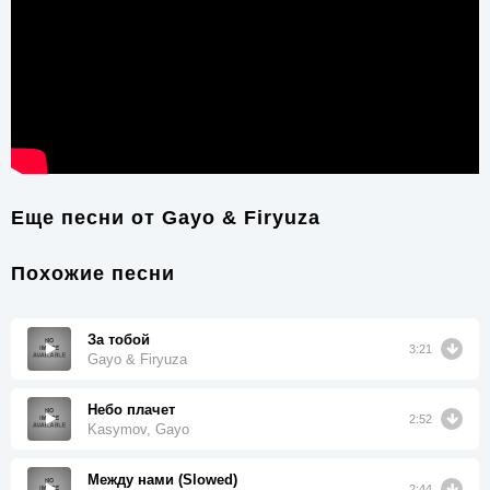
Еще песни от
Gayo & Firyuza
Похожие песни
За тобой
3:21
Gayo & Firyuza
Небо плачет
2:52
Kasymov, Gayo
Между нами (Slowed)
2:44