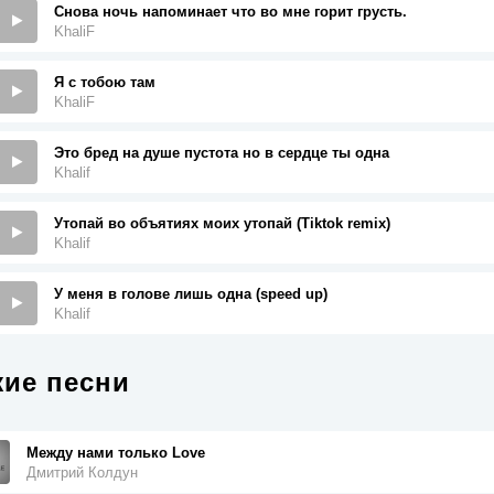
Снова ночь напоминает что во мне горит грусть.
KhaliF
Я с тобою там
KhaliF
Это бред на душе пустота но в сердце ты одна
Khalif
Утопай во объятиях моих утопай (Tiktok remix)
Khalif
У меня в голове лишь одна (speed up)
Khalif
ие песни
Между нами только Love
Дмитрий Колдун