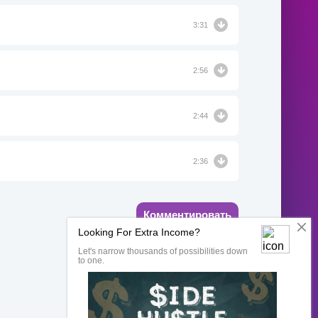
3:31
2:56
2:44
2:36
Комментировать