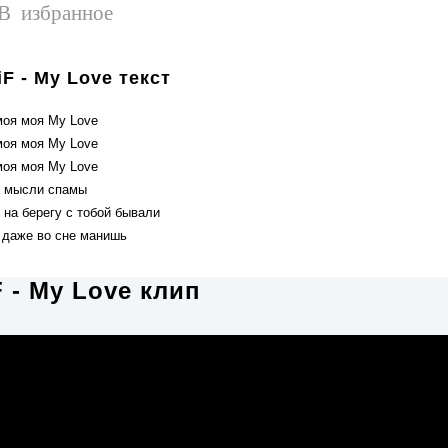
В избранное
iF - My Love текст
моя моя My Love
моя моя My Love
моя моя My Love
 мысли спамы
 на берегу с тобой бывали
 даже во сне манишь
F - My Love клип