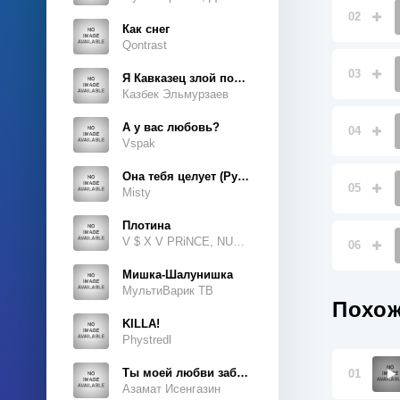
02
Как снег
Qontrast
03
Я Кавказец злой породы
Казбек Эльмурзаев
А у вас любовь?
04
Vspak
Она тебя целует (Руки Вверх Cover)
05
Misty
Плотина
V $ X V PRiNCE, NUKOW
06
Мишка-Шалунишка
МультиВарик ТВ
Похож
KILLA!
Phystredl
Ты моей любви забытая тайна
01
Азамат Исенгазин