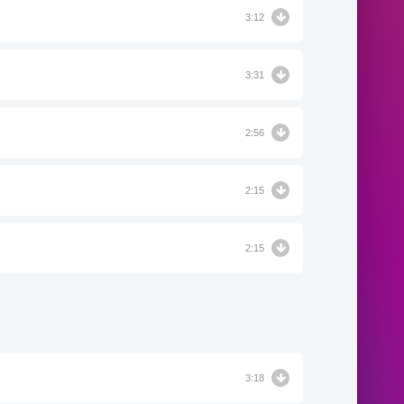
3:12
3:31
2:56
2:15
2:15
3:18