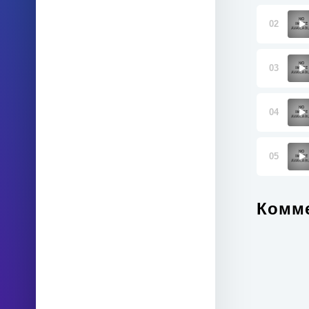
02
03
04
05
Комме