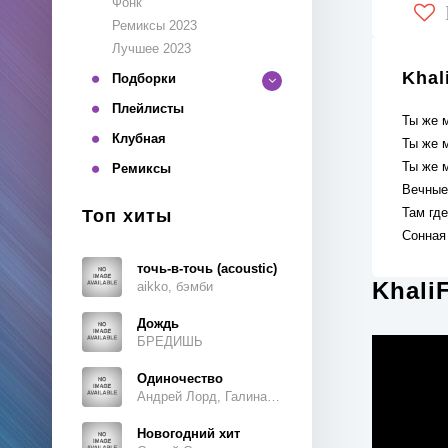
Фонк
Ремиксы 2023
Лучшее 2023
Khal
Подборки
Плейлисты
Ты же 
Клубная
Ты же 
Ты же 
Ремиксы
Вечные
Там где
Топ хиты
Сонная
точь-в-точь (acoustic)
Khali
aikko, бэмби
Дождь
БРЕДИШЬ
Одиночество
Андрей Лорд, Галина Ветошкина
Новогодний хит