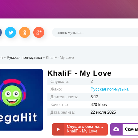
оп
»
Русская поп-музыка
» KhaliF - My Love
KhaliF - My Love
Слушали:
2
Жанр:
Русская поп-музыка
Длительность:
3:12
Качество:
320 kbps
Дата релиза:
22 июля 2025
Слушать бесплатно
Скача
KhaliF - My Love