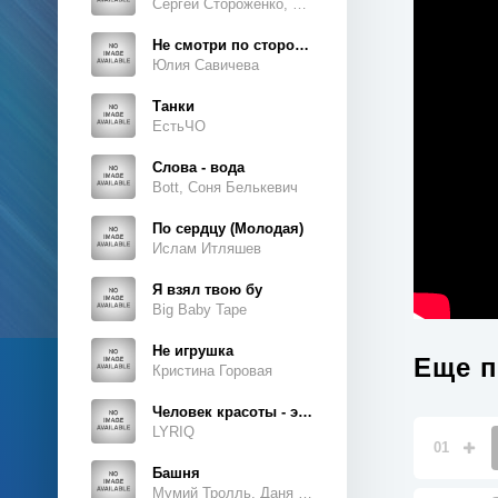
Сергей Стороженко, Люсьен
Не смотри по сторонам
Юлия Савичева
Танки
ЕстьЧО
Слова - вода
Bott, Соня Белькевич
По сердцу (Молодая)
Ислам Итляшев
Я взял твою бу
Big Baby Tape
Не игрушка
Еще п
Кристина Горовая
Человек красоты - это ты, это ты, это ты
LYRIQ
01
Башня
Мумий Тролль, Даня Милохин