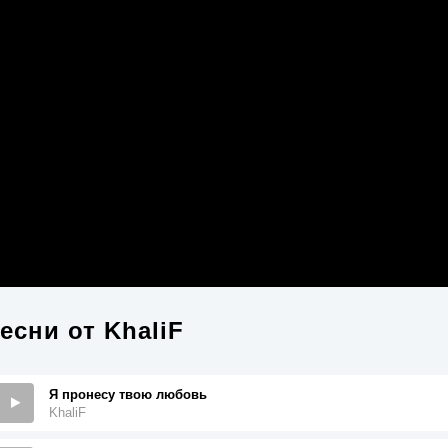
есни от
KhaliF
Я пронесу твою любовь
KhaliF