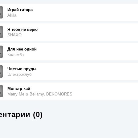
Играй гитара
Akila
Я тебе не верю
SHAXO
Для нее одной
Колямба
Чистые пруды
Электроклуб
Монстр хай
Marry Me & Bellamy, DEKOMORES
нтарии (0)