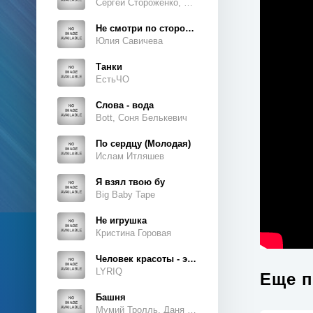
Сергей Стороженко, Люсьен
Не смотри по сторонам
Юлия Савичева
Танки
ЕстьЧО
Слова - вода
Bott, Соня Белькевич
По сердцу (Молодая)
Ислам Итляшев
Я взял твою бу
Big Baby Tape
Не игрушка
Кристина Горовая
Человек красоты - это ты, это ты, это ты
LYRIQ
Еще п
Башня
Мумий Тролль, Даня Милохин