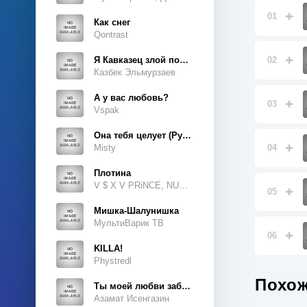
01
Как снег
Qontrast
Я Кавказец злой породы
02
Казбек Эльмурзаев
А у вас любовь?
03
Vspak
Она тебя целует (Руки Вверх Cover)
Misty
04
Плотина
V $ X V PRiNCE, NUKOW
05
Мишка-Шалунишка
МультиВарик ТВ
06
KILLA!
Phystredl
Похож
Ты моей любви забытая тайна
Азамат Исенгазин