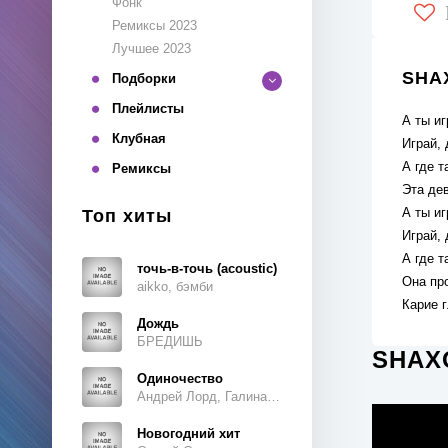
Фонк
Ремиксы 2023
Лучшее 2023
SHAX
Подборки
Плейлисты
А ты иг
Клубная
Играй, 
А где т
Ремиксы
Эта дев
А ты иг
Топ хиты
Играй, 
А где т
точь-в-точь (acoustic)
Она пр
aikko, бэмби
Карие г
Дождь
БРЕДИШЬ
SHAXO
Одиночество
Андрей Лорд, Галина Ветошкина
Новогодний хит