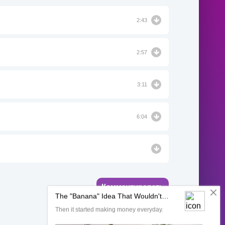
2:43
2:57
3:11
6:04
Комментировать