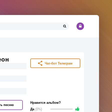
еон
Чат-бот Телеграм
Нравится альбом?
ть песню
Да
(0%)