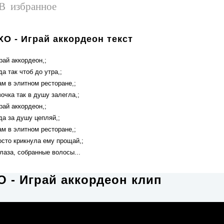
В избранное
O - Играй аккордеон текст
рай аккордеон,;
да так чтоб до утра,;
ам в элитном ресторане,;
очка так в душу залегла,;
рай аккордеон,;
да за душу цепляй,;
ам в элитном ресторане,;
осто крикнула ему прощай,;
лаза, собранные волосы...
 - Играй аккордеон клип