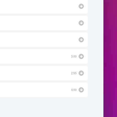
3:00
2:55
4:00