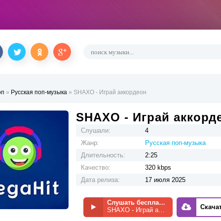
оп
»
Русская поп-музыка
» SHAXO - Играй аккордеон
SHAXO - Играй аккорд
Слушали:
4
Жанр:
Русская поп-музыка
Длительность:
2:25
Качество:
320 kbps
Дата релиза:
17 июля 2025
Слушать бесплатно
Скача
SHAXO - Играй аккордеон