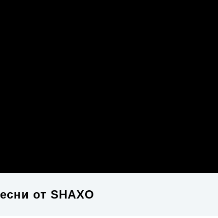
есни от
SHAXO