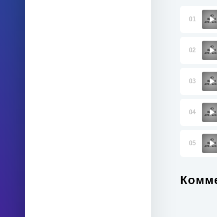
01
02
03
04
05
Комме