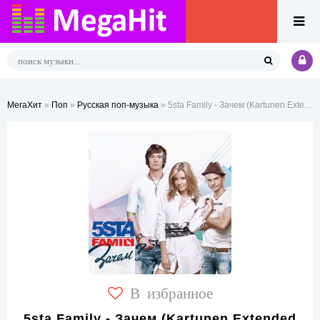
МегаХит
»
Поп
»
Русская поп-музыка
» 5sta Family - Зачем (Kartunen Extended Remix)
В избранное
5sta Family - Зачем (Kartunen Extended