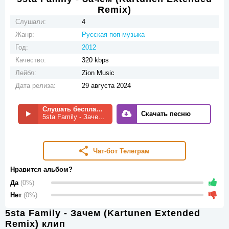
Remix)
Слушали:
4
Жанр:
Русская поп-музыка
Год:
2012
Качество:
320 kbps
Лейбл:
Zion Music
Дата релиза:
29 августа 2024
Слушать бесплатно
Скачать песню
5sta Family - Зачем (Kartunen Extended Remix)
Чат-бот Телеграм
Нравится альбом?
Да
(0%)
Нет
(0%)
5sta Family - Зачем (Kartunen Extended
Remix) клип