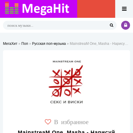
МегаХит
»
Поп
»
Русская поп-музыка
» MainstreaM One, Masha - Нарисуй любовь (Ремикс)
В избранное
MainstreaM One, Masha - Нарисуй