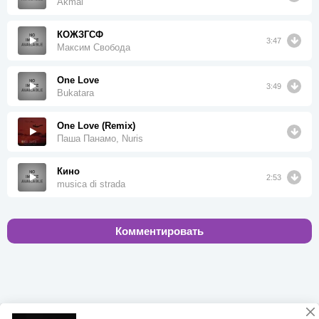
Akmal'
КОЖЗГСФ
3:47
Максим Свобода
One Love
3:49
Bukatara
One Love (Remix)
Паша Панамо, Nuris
Кино
2:53
musica di strada
Комментировать