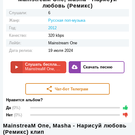
любовь (Ремикс)
Слушали:
6
Жанр:
Русская поп-музыка
Год:
2012
Качество:
320 kbps
Лейбл:
Mainstream One
Дата релиза:
19 июля 2024
Слушать бесплатно
Скачать песню
MainstreaM One, Masha - Нарисуй любовь (Ремикс)
Чат-бот Телеграм
Нравится альбом?
Да
(0%)
Нет
(0%)
MainstreaM One, Masha - Нарисуй любовь
(Ремикс) клип