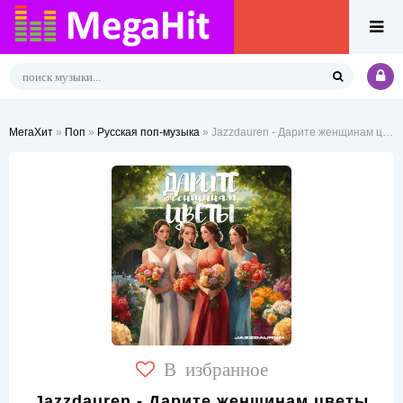
МегаХит
»
Поп
»
Русская поп-музыка
» Jazzdauren - Дарите женщинам цветы дарите женщинам улыбки
В избранное
Jazzdauren - Дарите женщинам цветы