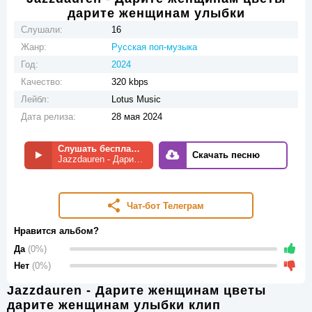
дарите женщинам улыбки
Слушали:
16
Жанр:
Русская поп-музыка
Год:
2024
Качество:
320 kbps
Лейбл:
Lotus Music
Дата релиза:
28 мая 2024
Слушать бесплатно
Скачать песню
Jazzdauren - Дарите женщинам цветы дарите женщинам улыбки
Чат-бот Телеграм
Нравится альбом?
Да
(0%)
Нет
(0%)
Jazzdauren - Дарите женщинам цветы
дарите женщинам улыбки клип