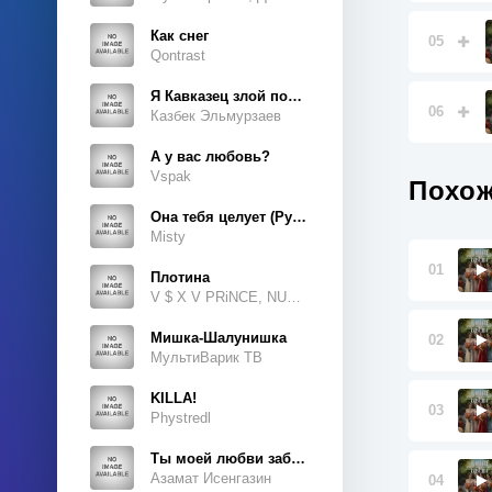
Как снег
05
Qontrast
Я Кавказец злой породы
06
Казбек Эльмурзаев
А у вас любовь?
Vspak
Похож
Она тебя целует (Руки Вверх Cover)
Misty
01
Плотина
V $ X V PRiNCE, NUKOW
Мишка-Шалунишка
02
МультиВарик ТВ
KILLA!
03
Phystredl
Ты моей любви забытая тайна
Азамат Исенгазин
04