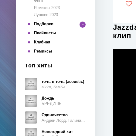
Фонк
Ремиксы 2023
Лучшее 2023
Подборки
Jazzd
Плейлисты
клип
Клубная
Ремиксы
Топ хиты
точь-в-точь (acoustic)
aikko, бэмби
Дождь
БРЕДИШЬ
Одиночество
Андрей Лорд, Галина Ветошкина
Новогодний хит