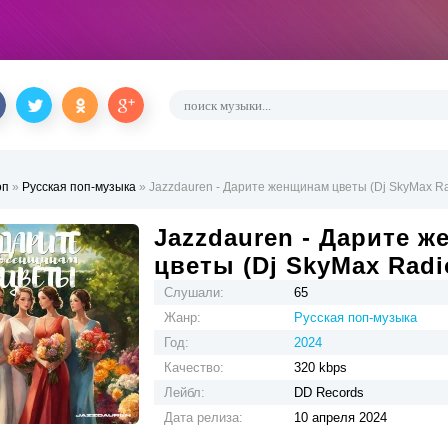
оп
»
Русская поп-музыка
» Jazzdauren - Дарите женщинам цветы (Dj SkyMax Ra
Jazzdauren - Дарите 
цветы (Dj SkyMax Radi
Слушали:
65
Жанр:
Русская поп-музыка
Год:
2024
Качество:
320 kbps
Лейбл:
DD Records
Дата релиза:
10 апреля 2024