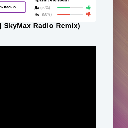
Нравится альбом?
ть песню
Да
(50%)
Нет
(50%)
j SkyMax Radio Remix)