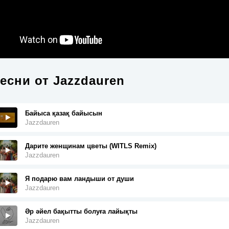
есни от
Jazzdauren
Байыса қазақ байысын
Jazzdauren
Дарите женщинам цветы (WITLS Remix)
Jazzdauren
Я подарю вам ландыши от души
Jazzdauren
Әр әйел бақытты болуға лайықты
Jazzdauren