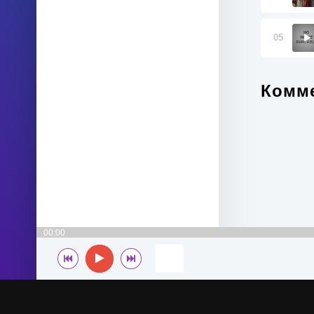
05
Комме
00:00