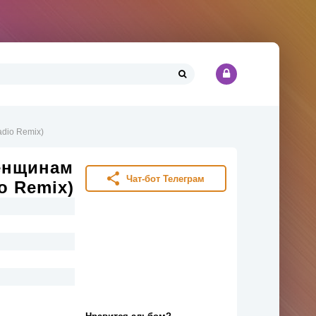
dio Remix)
женщинам
Чат-бот Телеграм
o Remix)