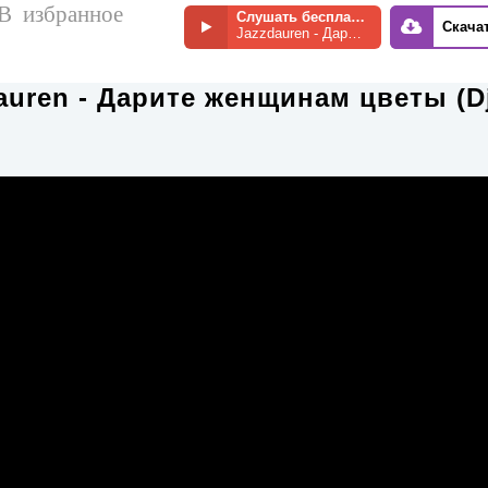
В избранное
Слушать бесплатно
Скача
Jazzdauren - Дарите женщинам цветы (Dj SkyMax Radio Remix)
auren - Дарите женщинам цветы (D