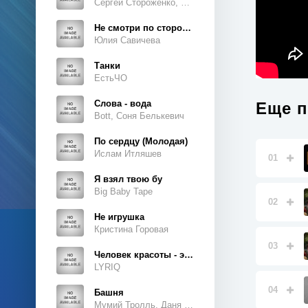
Сергей Стороженко, Люсьен
Не смотри по сторонам
Юлия Савичева
Танки
ЕстьЧО
Слова - вода
Еще п
Bott, Соня Белькевич
По сердцу (Молодая)
Ислам Итляшев
01
Я взял твою бу
Big Baby Tape
02
Не игрушка
Кристина Горовая
03
Человек красоты - это ты, это ты, это ты
LYRIQ
04
Башня
Мумий Тролль, Даня Милохин