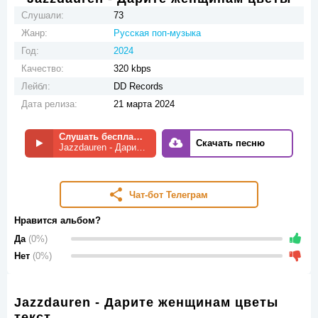
Слушали:
73
Жанр:
Русская поп-музыка
Год:
2024
Качество:
320 kbps
Лейбл:
DD Records
Дата релиза:
21 марта 2024
Слушать бесплатно
Скачать песню
Jazzdauren - Дарите женщинам цветы
Чат-бот Телеграм
Нравится альбом?
Да
(0%)
Нет
(0%)
Jazzdauren - Дарите женщинам цветы
текст