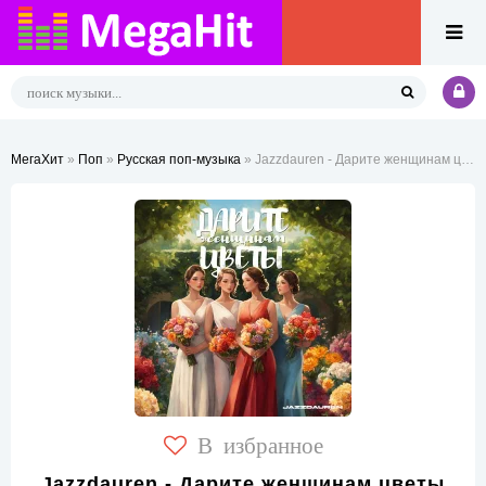
МегаХит
»
Поп
»
Русская поп-музыка
» Jazzdauren - Дарите женщинам цветы
В избранное
Jazzdauren - Дарите женщинам цветы