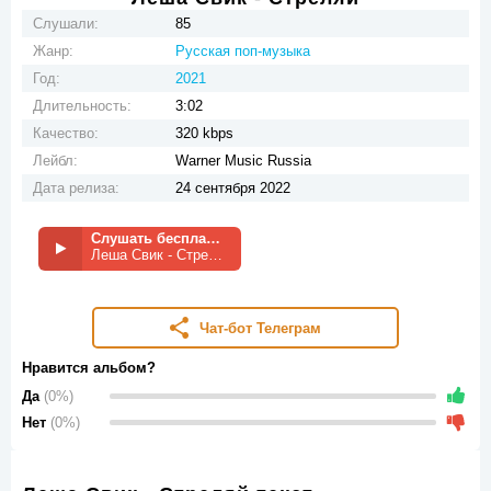
Слушали:
85
Жанр:
Русская поп-музыка
Год:
2021
Длительность:
3:02
Качество:
320 kbps
Лейбл:
Warner Music Russia
Дата релиза:
24 сентября 2022
Слушать бесплатно
Леша Свик - Стреляй
Чат-бот Телеграм
Нравится альбом?
Да
(0%)
Нет
(0%)