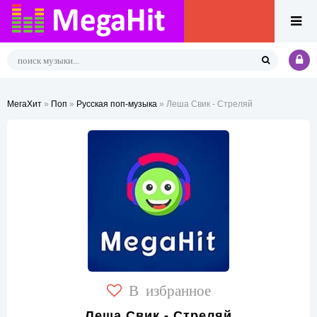
МегаХит
»
Поп
»
Русская поп-музыка
» Леша Свик - Стреляй
В избранное
Леша Свик - Стреляй