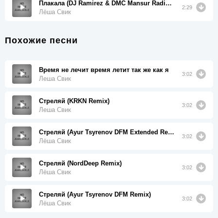
Плакала (DJ Ramirez & DMC Mansur Radio Edit)
2:29
Лёша Свик
Похожие песни
Время не лечит время летит так же как я
3:02
Леша Свик
Стреляй (KRKN Remix)
3:02
Леша Свик
Стреляй (Ayur Tsyrenov DFM Extended Remix)
3:02
Лёша Свик
Стреляй (NordDeep Remix)
3:02
Лёша Свик
Стреляй (Ayur Tsyrenov DFM Remix)
3:02
Лёша Свик