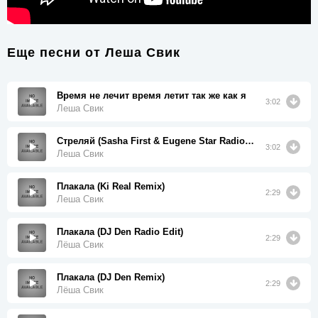
Еще песни от
Леша Свик
Время не лечит время летит так же как я
3:02
Леша Свик
Стреляй (Sasha First & Eugene Star Radio Edit)
3:02
Леша Свик
Плакала (Ki Real Remix)
2:29
Леша Свик
Плакала (DJ Den Radio Edit)
2:29
Лёша Свик
Плакала (DJ Den Remix)
2:29
Лёша Свик