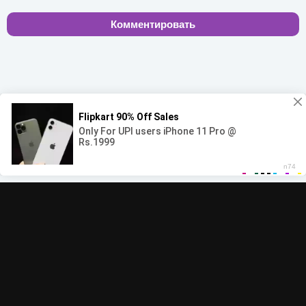
Комментировать
00:00
00:00
© 2022-2026 MegaHit.org
Обратная связь
По всем вопросам - adm.dmca@gmail.com
Скачать бесплатную музыку - mp3uk.org