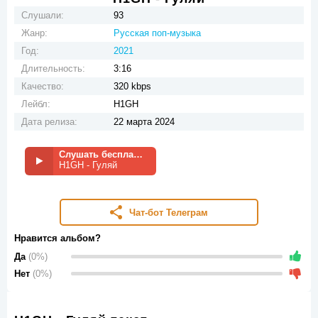
Слушали:
93
Жанр:
Русская поп-музыка
Год:
2021
Длительность:
3:16
Качество:
320 kbps
Лейбл:
H1GH
Дата релиза:
22 марта 2024
Слушать бесплатно
H1GH - Гуляй
Чат-бот Телеграм
Нравится альбом?
Да
(0%)
Нет
(0%)