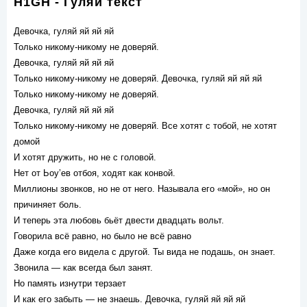
H1GH - Гуляй текст
Девочка, гуляй яй яй яй
Только никому-никому не доверяй.
Девочка, гуляй яй яй яй
Только никому-никому не доверяй. Девочка, гуляй яй яй яй
Только никому-никому не доверяй.
Девочка, гуляй яй яй яй
Только никому-никому не доверяй. Все хотят с тобой, не хотят
домой
И хотят дружить, но не с головой.
Нет от Ьоу’ев отбоя, ходят как конвой.
Миллионы звонков, но не от него. Называла его «мой», но он
причиняет боль.
И теперь эта любовь бьёт двести двадцать вольт.
Говорила всё равно, но было не всё равно
Даже когда его видела с другой. Ты вида не подашь, он знает.
Звонила — как всегда был занят.
Но память изнутри терзает
И как его забыть — не знаешь. Девочка, гуляй яй яй яй