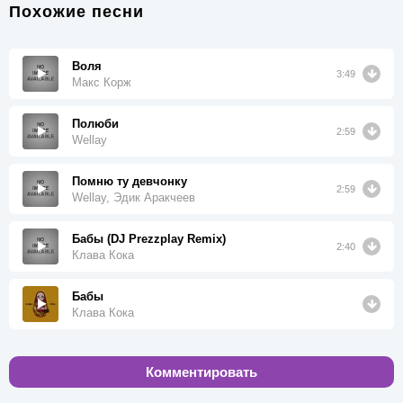
Похожие песни
Воля
3:49
Макс Корж
Полюби
2:59
Wellay
Помню ту девчонку
2:59
Wellay, Эдик Аракчеев
Бабы (DJ Prezzplay Remix)
2:40
Клава Кока
Бабы
Клава Кока
Комментировать