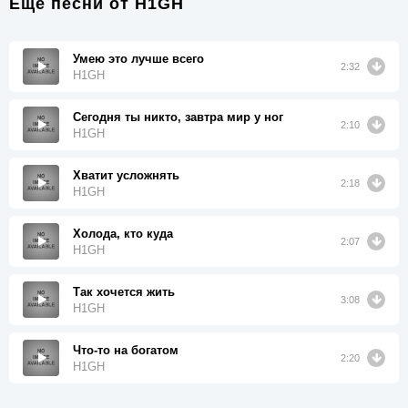
Еще песни от
H1GH
Умею это лучше всего
2:32
H1GH
Сегодня ты никто, завтра мир у ног
2:10
H1GH
Хватит усложнять
2:18
H1GH
Холода, кто куда
2:07
H1GH
Так хочется жить
3:08
H1GH
Что-то на богатом
2:20
H1GH