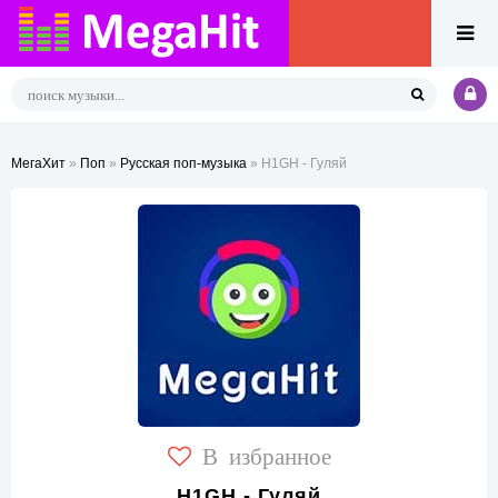
МегаХит
»
Поп
»
Русская поп-музыка
» H1GH - Гуляй
В избранное
H1GH - Гуляй