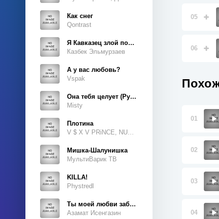
Как снег
05
Qontrast
Я Кавказец злой породы
06
Казбек Эльмурзаев
А у вас любовь?
Vspak
Похож
Она тебя целует (Руки Вверх Cover)
Misty
01
Плотина
V $ X V PRiNCE, NUKOW
02
Мишка-Шалунишка
МультиВарик ТВ
KILLA!
03
Phystredl
Ты моей любви забытая тайна
04
Азамат Исенгазин