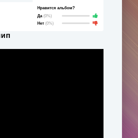
Нравится альбом?
Да
(0%)
Нет
(0%)
лип