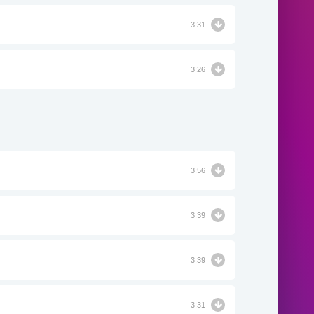
3:31
3:26
3:56
3:39
3:39
3:31