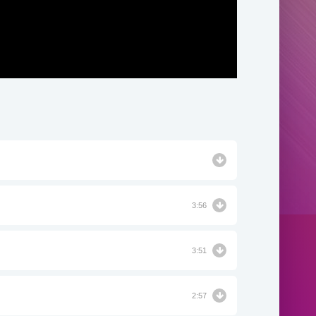
3:56
3:51
2:57