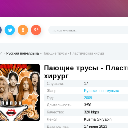
оп
»
Русская поп-музыка
» Пающие трусы - Пластический хирург
Пающие трусы - Пласт
хирург
Слушали:
17
Жанр:
Русская поп-музыка
Год:
2009
Длительность:
3:56
Качество:
320 kbps
Лейбл:
Kuzma Skryabin
Дата релиза:
17 июня 2023