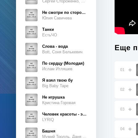
Сергей Стороженко, Люсьен
Не смотри по сторонам
Юлия Савичева
Танки
ЕстьЧО
Еще п
Слова - вода
Bott, Соня Белькевич
По сердцу (Молодая)
Ислам Итляшев
01
Я взял твою бу
Big Baby Tape
02
Не игрушка
Кристина Горовая
03
Человек красоты - это ты, это ты, это ты
LYRIQ
04
Башня
Мумий Тролль, Даня Милохин