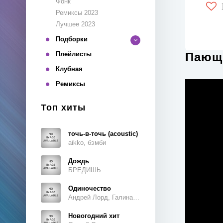
Фонк
Ремиксы 2023
Лучшее 2023
Подборки
Плейлисты
Пающи
Клубная
Ремиксы
Топ хиты
точь-в-точь (acoustic)
aikko, бэмби
Дождь
БРЕДИШЬ
Одиночество
Андрей Лорд, Галина Ветошкина
Новогодний хит