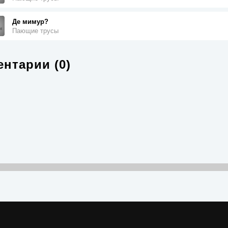
Де мимур?
Пающие трусы
нтарии (0)