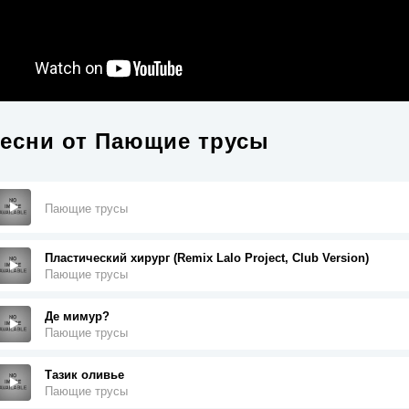
есни от
Пающие трусы
Пающие трусы
Пластический хирург (Remix Lalo Project, Club Version)
Пающие трусы
Де мимур?
Пающие трусы
Тазик оливье
Пающие трусы