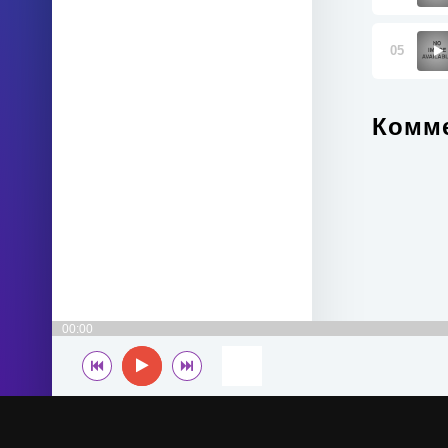
05
Комме
00:00