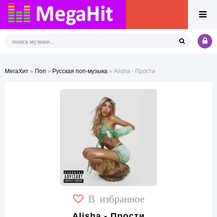
МегаХит
»
Поп
»
Русская поп-музыка
» Alisha - Прости
В избранное
Alisha - Прости