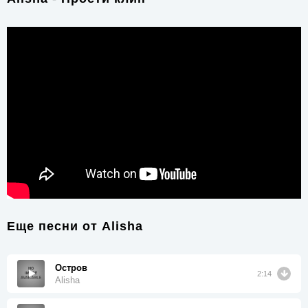
Еще песни от
Alisha
Остров
2:14
Alisha