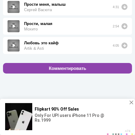
Прости меня, малыш
4:31
Сергей Васюта
Прости, малая
2:54
Мохито
Любовь это кайф
4:05
Artik & Asti
Комментировать
00:00
00:00