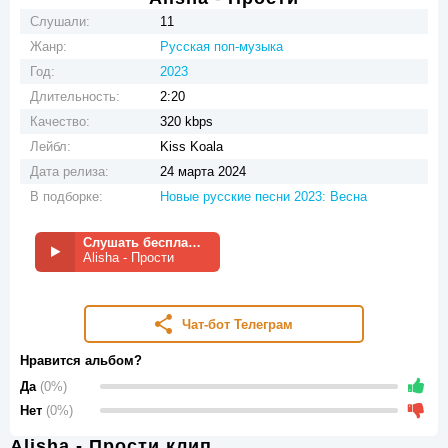
Слушали:
11
Жанр:
Русская поп-музыка
Год:
2023
Длительность:
2:20
Качество:
320 kbps
Лейбл:
Kiss Koala
Дата релиза:
24 марта 2024
В подборке:
Новые русские песни 2023: Весна
Слушать бесплатно
Alisha - Прости
Чат-бот Телеграм
Нравится альбом?
Да
(0%)
Нет
(0%)
Alisha - Прости клип