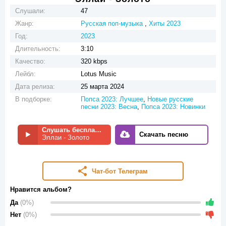
Слушали:
47
Жанр:
Русская поп-музыка
,
Хиты 2023
Год:
2023
Длительность:
3:10
Качество:
320 kbps
Лейбл:
Lotus Music
Дата релиза:
25 марта 2024
В подборке:
Попса 2023: Лучшее
,
Новые русские
песни 2023: Весна
,
Попса 2023: Новинки
Слушать бесплатно
Скачать песню
Эллаи - Золото
Чат-бот Телеграм
Нравится альбом?
Да
(0%)
Нет
(0%)