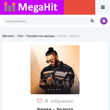
МегаХит
»
Поп
»
Русская поп-музыка
» Эллаи - Золото
В избранное
Эллаи - Золото