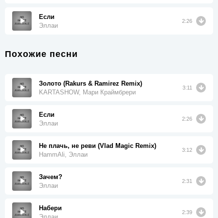
Если
2:26
Эллаи
Похожие песни
Золото (Rakurs & Ramirez Remix)
3:11
KARTASHOW, Мари Краймбрери
Если
2:26
Эллаи
Не плачь, не реви (Vlad Magic Remix)
3:12
HammAli, Эллаи
Зачем?
2:31
Эллаи
Набери
2:39
Эллаи