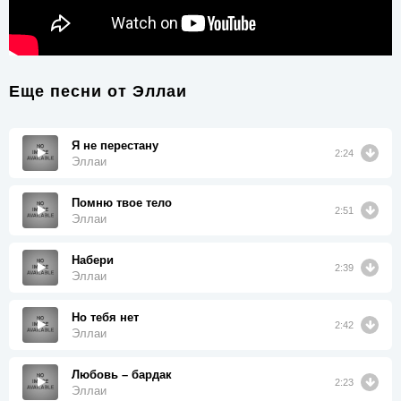
Еще песни от
Эллаи
Я не перестану
2:24
Эллаи
Помню твое тело
2:51
Эллаи
Набери
2:39
Эллаи
Но тебя нет
2:42
Эллаи
Любовь – бардак
2:23
Эллаи