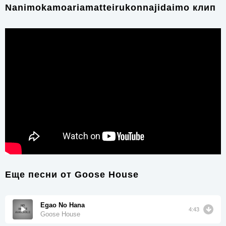
Nanimokamoariamatteirukonnajidaimo клип
Еще песни от
Goose House
Egao No Hana
4:43
Goose House