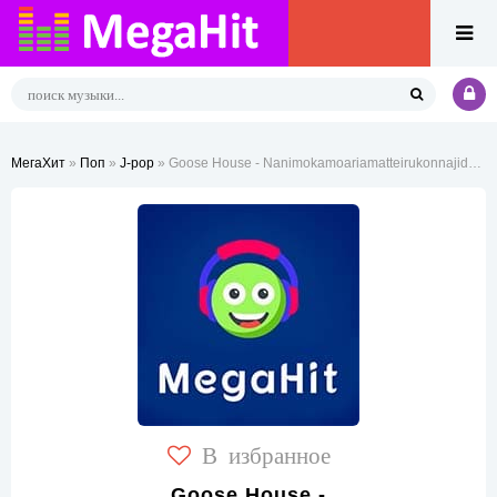
МегаХит
»
Поп
»
J-pop
» Goose House - Nanimokamoariamatteirukonnajidaimo
В избранное
Goose House -