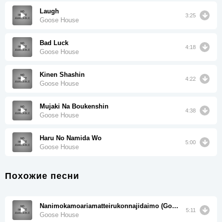
Laugh
3:25
Goose House
Bad Luck
4:18
Goose House
Kinen Shashin
4:22
Goose House
Mujaki Na Boukenshin
4:38
Goose House
Haru No Namida Wo
5:00
Goose House
Похожие песни
Nanimokamoariamatteirukonnajidaimo (Goose house Live House Tour 2017 Tokyo)
5:11
Goose House