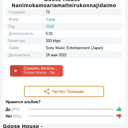
Nanimokamoariamatteirukonnajidaimo
Слушали:
73
Жанр:
J-pop
Год:
2018
Длительность:
5:01
Качество:
320 kbps
Лейбл:
Sony Music Entertainment (Japan)
Дата релиза:
18 мая 2022
Слушать бесплатно
Goose House - Nanimokamoariamatteirukonnajidaimo
Чат-бот Телеграм
Нравится альбом?
Да
(0%)
Нет
(0%)
Goose House -