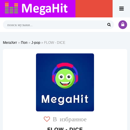
МегаХит
»
Поп
»
J-pop
» FLOW - DICE
В избранное
FLOW - DICE