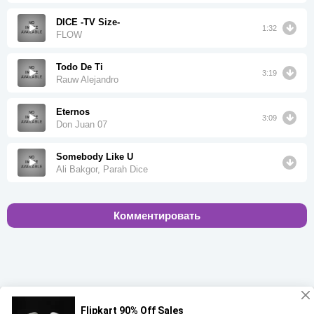
DICE -TV Size-
1:32
FLOW
Todo De Ti
3:19
Rauw Alejandro
Eternos
3:09
Don Juan 07
Somebody Like U
Ali Bakgor, Parah Dice
Комментировать