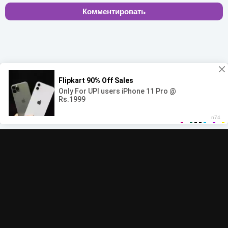
Комментировать
00:00
00:00
© 2022-2026 MegaHit.org
Обратная связь
По всем вопросам - adm.dmca@gmail.com
Скачать бесплатную музыку - mp3uk.org