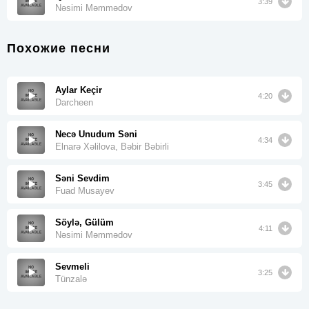
3:39
Nəsimi Məmmədov
Похожие песни
Aylar Keçir
4:20
Darcheen
Necə Unudum Səni
4:34
Elnarə Xəlilova, Bəbir Bəbirli
Səni Sevdim
3:45
Fuad Musayev
Söylə, Gülüm
4:11
Nəsimi Məmmədov
Sevmeli
3:25
Tünzalə