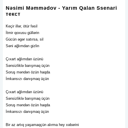
Nəsimi Məmmədov - Yarım Qalan Ssenari
текст
Keçir illər, ötür fəsil
İtmir qoxusu güllərin
Gücün əgər satırsa, sil
Səni ağlımdan gizlin
Çıxart ağlımdan üzünü
Sənsizliklə barışmaq üçün
Soruş məndən özün haqda
İmkansızı danışmaq üçün
Çıxart ağlımdan üzünü
Sənsizliklə barışmaq üçün
Soruş məndən özün haqda
İmkansızı danışmaq üçün
Bir az artıq yaşamaqçün alırma hey xəbərini