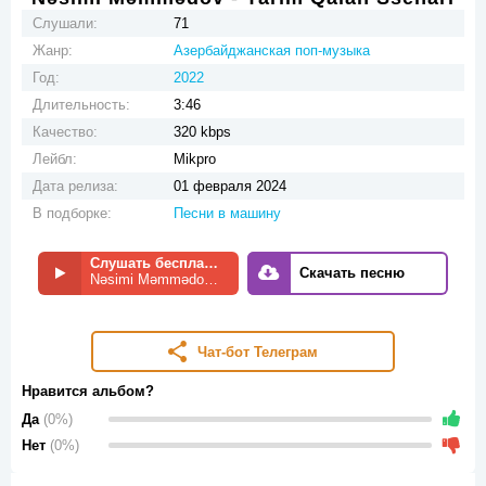
Слушали:
71
Жанр:
Азербайджанская поп-музыка
Год:
2022
Длительность:
3:46
Качество:
320 kbps
Лейбл:
Mikpro
Дата релиза:
01 февраля 2024
В подборке:
Песни в машину
Слушать бесплатно
Скачать песню
Nəsimi Məmmədov - Yarım Qalan Ssenari
Чат-бот Телеграм
Нравится альбом?
Да
(0%)
Нет
(0%)