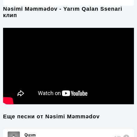
Nəsimi Məmmədov - Yarım Qalan Ssenari
клип
Еще песни от
Nəsimi Məmmədov
Qızım