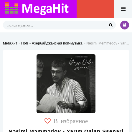
МегаХит
»
Поп
»
Азербайджанская поп-музыка
» Nəsimi Məmmədov - Yarım Qalan Ssenari
В избранное
Nəsimi Məmmədov - Yarım Qalan Ssenari