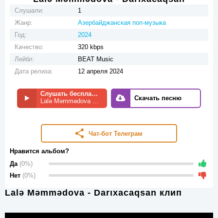
Слушали:
1
Жанр:
Азербайджанская поп-музыка
Год:
2024
Качество:
320 kbps
Лейбл:
BEAT Music
Дата релиза:
12 апреля 2024
Слушать бесплатно
Скачать песню
Lalə Məmmədova - Darıxacaqsan
Чат-бот Телеграм
Нравится альбом?
Да
(0%)
Нет
(0%)
Lalə Məmmədova - Darıxacaqsan клип