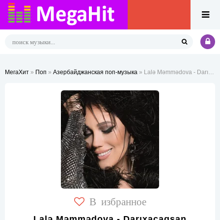
МегаХит
»
Поп
»
Азербайджанская поп-музыка
» Lalə Məmmədova - Darıxacaqsan
В избранное
Lalə Məmmədova - Darıxacaqsan