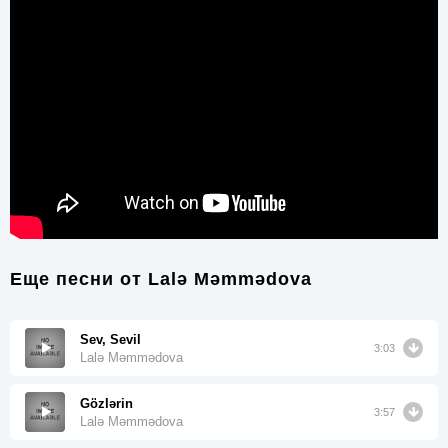
Еще песни от
Lalə Məmmədova
Sev, Sevil
3:03
Lalə Məmmədova
Gözlərin
3:57
Lalə Məmmədova