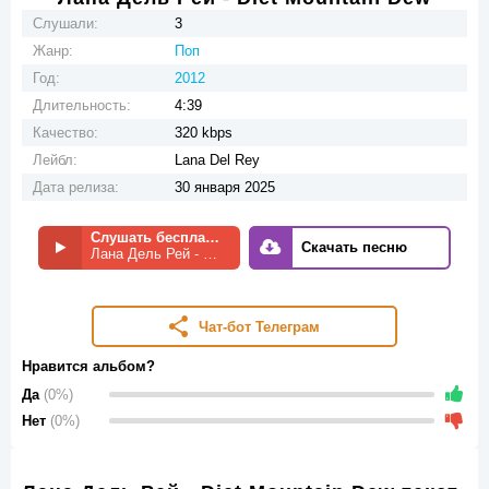
Слушали:
3
Жанр:
Поп
Год:
2012
Длительность:
4:39
Качество:
320 kbps
Лейбл:
Lana Del Rey
Дата релиза:
30 января 2025
Слушать бесплатно
Скачать песню
Лана Дель Рей - Diet Mountain Dew
Чат-бот Телеграм
Нравится альбом?
Да
(0%)
Нет
(0%)