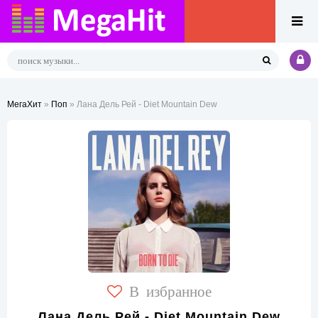
МегаХит
»
Поп
» Лана Дель Рей - Diet Mountain Dew
В избранное
Лана Дель Рей - Diet Mountain Dew