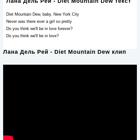
Лана Дель Рей - Diet Mountain Dew текст
Diet Mountain Dew, baby, New York City
Never was there ever a girl so pretty
Do you think we'll be in love forever?
Do you think we'll be in love?
Лана Дель Рей - Diet Mountain Dew клип