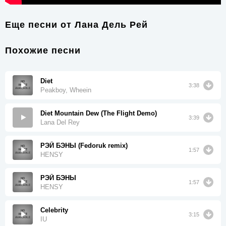
Еще песни от
Лана Дель Рей
Похожие песни
Diet
3:38
Peakboy, Wheein
Diet Mountain Dew (The Flight Demo)
3:39
Lana Del Rey
РЭЙ БЭНЫ (Fedoruk remix)
1:57
HENSY
РЭЙ БЭНЫ
1:57
HENSY
Celebrity
3:15
IU