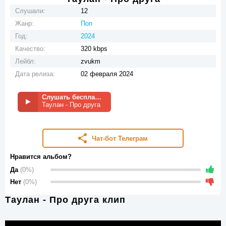
Слушали:
12
Жанр:
Поп
Год:
2024
Качество:
320 kbps
Лейбл:
zvukm
Дата релиза:
02 февраля 2024
Слушать бесплатно
Таулан - Про друга
Чат-бот Телеграм
Нравится альбом?
Да
(0%)
Нет
(0%)
Таулан - Про друга клип