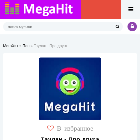
МегаХит
»
Поп
» Таулан - Про друга
В избранное
Таулан - Про друга