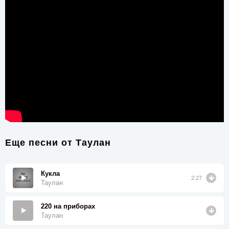
Еще песни от
Таулан
Кукла
2:27
Таулан
220 на приборах
Таулан