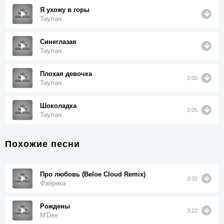
Я ухожу в горы
Таулан
Синеглазая
Таулан
Плохая девочка
2:00
Таулан
Шоколадка
2:05
Таулан
Похожие песни
Про любовь (Beloe Cloud Remix)
3:32
Фабрика
Рождены
3:22
M'Dee