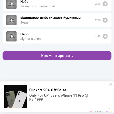
Небо
3:55
Иванушки International
Малиновое небо самолет бумажный
2:36
Флит
Небо
1:43
alyona alyona
Комментировать
00:00
00:00