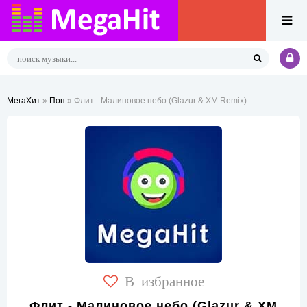
МегаХит
»
Поп
» Флит - Малиновое небо (Glazur & XM Remix)
В избранное
Флит - Малиновое небо (Glazur & XM