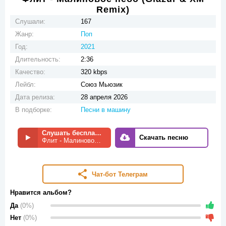
Remix)
Слушали:
167
Жанр:
Поп
Год:
2021
Длительность:
2:36
Качество:
320 kbps
Лейбл:
Союз Мьюзик
Дата релиза:
28 апреля 2026
В подборке:
Песни в машину
Слушать бесплатно
Скачать песню
Флит - Малиновое небо (Glazur & XM Remix)
Чат-бот Телеграм
Нравится альбом?
Да
(0%)
Нет
(0%)