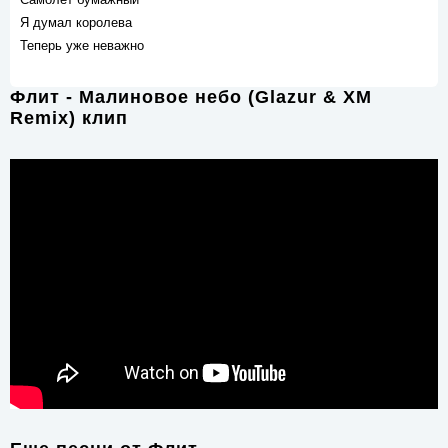
Я думал королева
Теперь уже неважно
Флит - Малиновое небо (Glazur & XM
Remix) клип