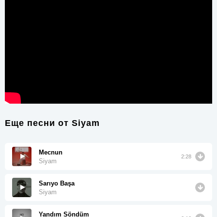
Еще песни от
Siyam
Mecnun
2:28
Siyam
Sarıyo Başa
Siyam
Yandım Söndüm