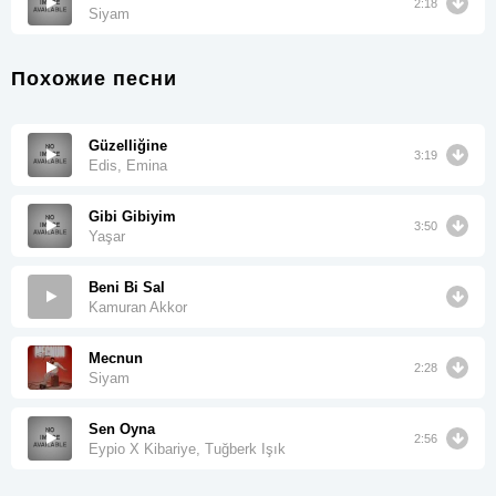
2:18
Siyam
Похожие песни
Güzelliğine
3:19
Edis, Emina
Gibi Gibiyim
3:50
Yaşar
Beni Bi Sal
Kamuran Akkor
Mecnun
2:28
Siyam
Sen Oyna
2:56
Eypio X Kibariye, Tuğberk Işık