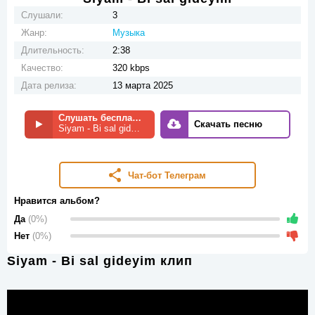
Слушали:
3
Жанр:
Музыка
Длительность:
2:38
Качество:
320 kbps
Дата релиза:
13 марта 2025
Слушать бесплатно
Скачать песню
Siyam - Bi sal gideyim
Чат-бот Телеграм
Нравится альбом?
Да
(0%)
Нет
(0%)
Siyam - Bi sal gideyim клип