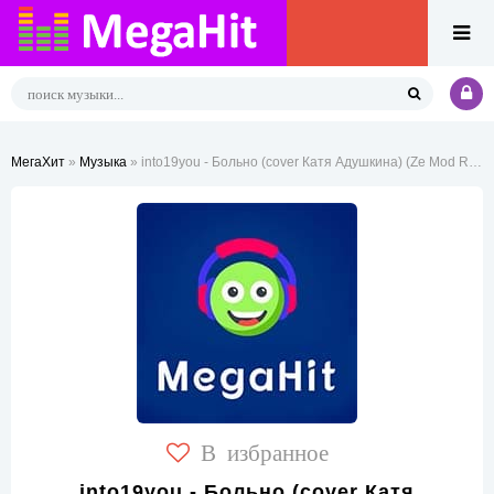
МегаХит
»
Музыка
» into19you - Больно (cover Катя Адушкина) (Ze Mod Remix)
В избранное
into19you - Больно (cover Катя