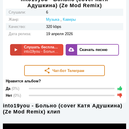
Адушкина) (Ze Mod Remix)
Слушали:
6
Жанр:
Музыка
,
Каверы
Качество:
320 kbps
Дата релиза:
19 апреля 2026
Слушать бесплатно
Скачать песню
into19you - Больно (cover Катя Адушкина) (Ze Mod Remix)
Чат-бот Телеграм
Нравится альбом?
Да
(0%)
Нет
(0%)
into19you - Больно (cover Катя Адушкина)
(Ze Mod Remix) клип